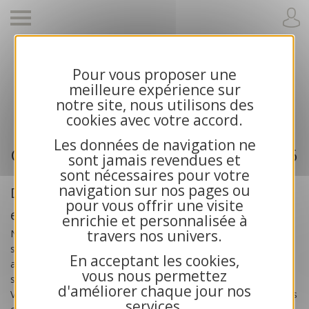
Pour vous proposer une
Cartes de voeux 2026 et calendriers pour
meilleure expérience sur
entreprises
notre site, nous utilisons des
cookies avec votre accord.
Les données de navigation ne
Cartes de voeux professionnelle 2026
sont jamais revendues et
sont nécessaires pour votre
navigation sur nos pages ou
Des cartes de voeux créées pour les
pour vous offrir une visite
entreprises
enrichie et personnalisée à
travers nos univers.
Nos
cartes de voeux professionnelles 2026
sont
spécialement créées pour les
entreprises
, les artisans, les
En acceptant les cookies,
associations et les collectivités publiques. Toutes nos cartes
vous nous permettez
sont exclusives et bénéficient d’une impression haute qualité.
d'améliorer chaque jour nos
Vous recherchez des cartes de voeux solidaires ? Choisissez nos
services.