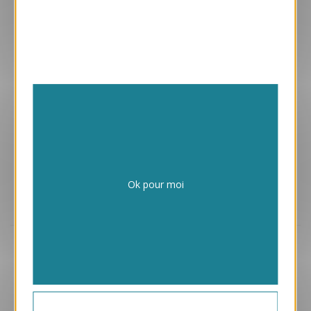
Enveloppes adhésives avec vos cartes
Papiers issus de forêts gérées durablement
Ok pour moi
Design exclusif