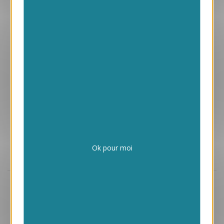
1.45 € HT/unité
Ok pour moi
Aperçu
VJK602
Temps
1.05 € HT/unité