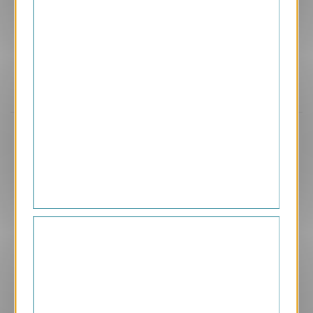
Aperçu
VJK670
Pastel
1.35 € HT/unité