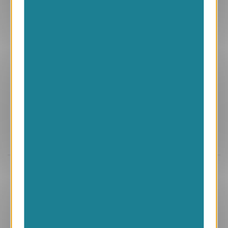
Aperçu
VJK636
Noire
1.05 € HT/unité