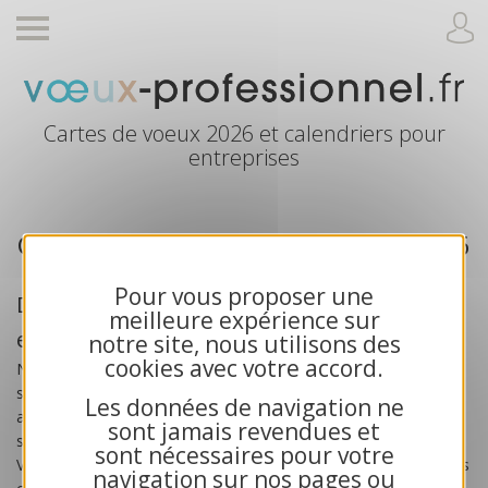
Cartes de voeux 2026 et calendriers pour
entreprises
Cartes de voeux professionnelle 2026
Pour vous proposer une
Des cartes de voeux créées pour les
meilleure expérience sur
entreprises
notre site, nous utilisons des
cookies avec votre accord.
Nos
cartes de voeux professionnelles 2026
sont
spécialement créées pour les
entreprises
, les artisans, les
Les données de navigation ne
associations et les collectivités publiques. Toutes nos cartes
sont jamais revendues et
sont exclusives et bénéficient d’une impression haute qualité.
sont nécessaires pour votre
Vous recherchez des cartes de voeux solidaires ? Choisissez nos
navigation sur nos pages ou