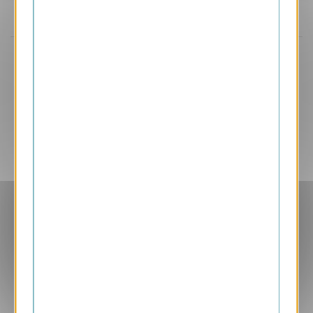
Aperçu
VJK720
Décorations
1.05 € HT/unité