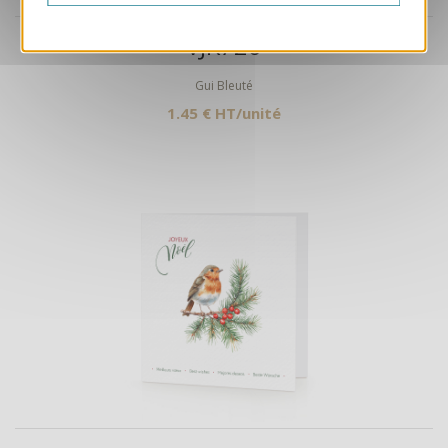
Aperçu
VJK726
Gui Bleuté
1.45 € HT/unité
Aperçu