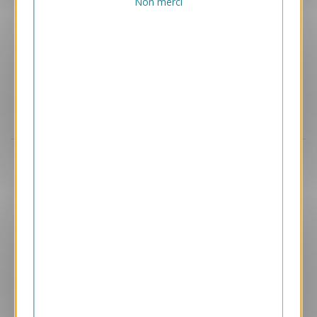
Non merci
Aperçu
VJK662
Paysage Hivernal
1.05 € HT/unité