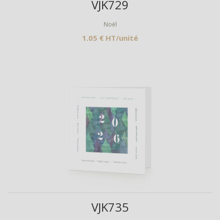
VJK729
Noël
1.05 € HT/unité
Aperçu
VJK735