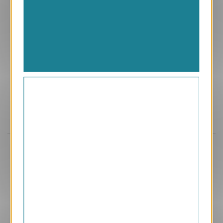
Aperçu
VJK642
Artifice
1.05 € HT/unité