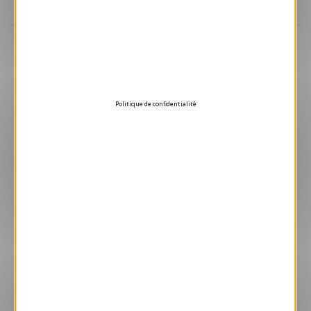
Aperçu
VJK338
Festive Vert
1.05 € HT/unité
Politique de confidentialité