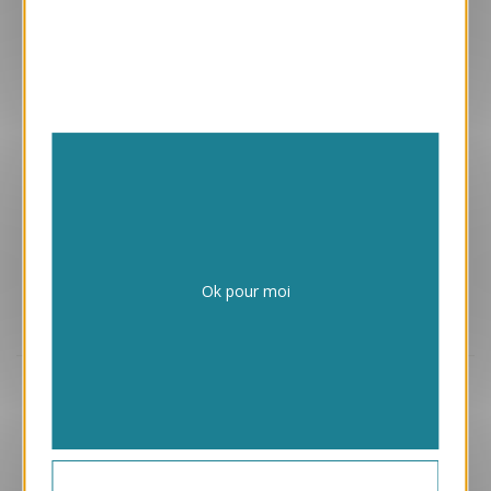
Enveloppes adhésives avec vos cartes
Papiers issus de forêts gérées durablement
Ok pour moi
Design exclusif