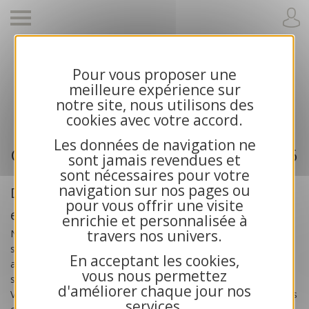
Pour vous proposer une
Cartes de voeux 2026 et calendriers pour
meilleure expérience sur
entreprises
notre site, nous utilisons des
cookies avec votre accord.
Les données de navigation ne
Cartes de voeux professionnelle 2026
sont jamais revendues et
sont nécessaires pour votre
navigation sur nos pages ou
Des cartes de voeux créées pour les
pour vous offrir une visite
entreprises
enrichie et personnalisée à
travers nos univers.
Nos
cartes de voeux professionnelles 2026
sont
spécialement créées pour les
entreprises
, les artisans, les
En acceptant les cookies,
associations et les collectivités publiques. Toutes nos cartes
vous nous permettez
sont exclusives et bénéficient d’une impression haute qualité.
d'améliorer chaque jour nos
Vous recherchez des cartes de voeux solidaires ? Choisissez nos
services.