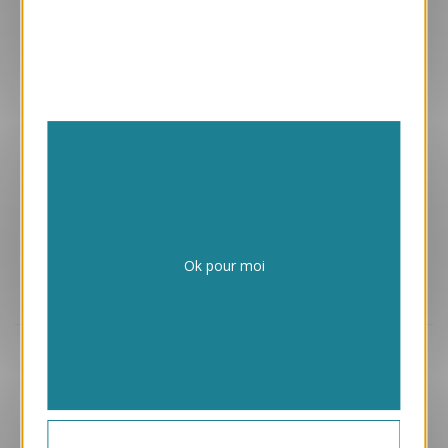
Enveloppes adhésives avec vos cartes
Papiers issus de forêts gérées durablement
Ok pour moi
Design exclusif