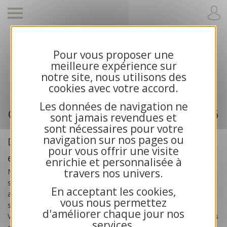
Pour vous proposer une
Cartes de voeux 2026 et calendriers pour
meilleure expérience sur
entreprises
notre site, nous utilisons des
cookies avec votre accord.
Les données de navigation ne
Cartes de voeux professionnelle 2026
sont jamais revendues et
sont nécessaires pour votre
navigation sur nos pages ou
Des cartes de voeux créées pour les
pour vous offrir une visite
entreprises
enrichie et personnalisée à
travers nos univers.
Nos
cartes de voeux professionnelles 2026
sont
spécialement créées pour les
entreprises
, les artisans, les
En acceptant les cookies,
associations et les collectivités publiques. Toutes nos cartes
vous nous permettez
sont exclusives et bénéficient d’une impression haute qualité.
d'améliorer chaque jour nos
Vous recherchez des cartes de voeux solidaires ? Choisissez nos
services.