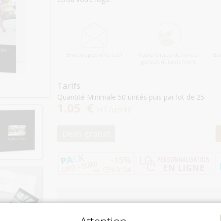
Enveloppes offertes !
Papiers issus de forêts
Ex
gérées durablement
Tarifs
Quantité Minimale 50 unités puis par lot de 25
1.05 €
HT/unité
Devis gratuit