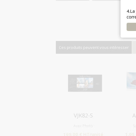
4.La
corr
Ces produits peuvent vous intéresser
Aperçu
VJK82-S
A
Avec Photo
S
169.00 € HT/unité
1.05