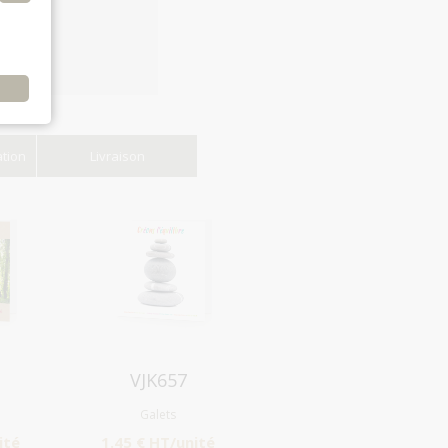
e
ation
Livraison
Aperçu
VJK657
Galets
ité
1.45 € HT/unité