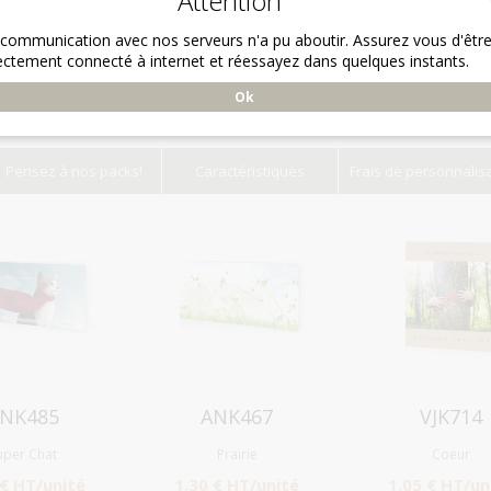
Attention
 communication avec nos serveurs n'a pu aboutir. Assurez vous d'êtr
ectement connecté à internet et réessayez dans quelques instants.
Ok
Pensez à nos packs!
Caractéristiques
Frais de personnalis
Aperçu
Aperçu
Aperçu
NK485
ANK467
VJK714
uper Chat
Prairie
Coeur
 € HT/unité
1.30 € HT/unité
1.05 € HT/un