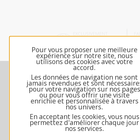
EXCLUSIVEMENT
FA
DÉDIÉ B2B
FR
Pour vous proposer une meilleure
expérience sur notre site, nous
utilisons des cookies avec votre
accord.
Nos engagements
M
Les données de navigation ne sont
Contactez-nous
jamais revendues et sont nécessaire
Échantillon gratuit
pour votre navigation sur nos page
ou pour vous offrir une visite
Qui sommes-nous?
enrichie et personnalisée à travers
Questions fréquentes
nos univers.
Mandat administratif
En acceptant les cookies, vous nous
Exemple texte de voeux
permettez d'améliorer chaque jour
Conditions générales de vente
nos services.
Mentions Légales