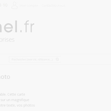
8 10
Mon compte
Contactez-nous
prises
hoto
le. Cette carte
mé sur un magnifique
otre texte, vos photos