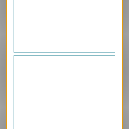
BPG4
Encre
1.65 € HT/unité
Aperçu
BPG5