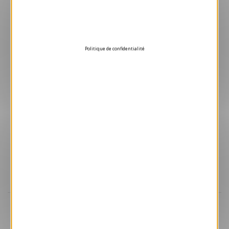
Prairie
1.30 € HT/unité
Politique de confidentialité
Aperçu
ANK473
Départ