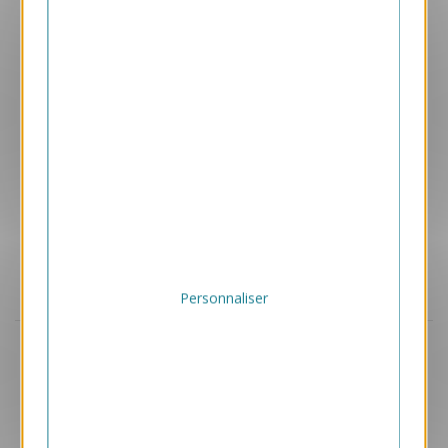
1.65 € HT/unité
Personnaliser
Aperçu
BPG7
HO HO HO
1.65 € HT/unité