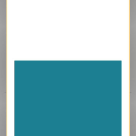
Aperçu
ANK482
Chaton
1.05 € HT/unité