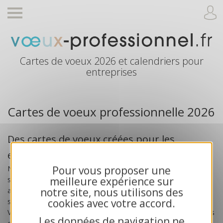
Cartes de voeux 2026 et calendriers pour
entreprises
Cartes de voeux professionnelle 2026
Des cartes de voeux créées pour les
entreprises
Pour vous proposer une
Nos
cartes de voeux professionnelles 2026
sont
meilleure expérience sur
spécialement créées pour les
entreprises
, les artisans, les
notre site, nous utilisons des
associations et les collectivités publiques. Toutes nos cartes
cookies avec votre accord.
sont exclusives et bénéficient d’une impression haute qualité.
Vous recherchez des cartes de voeux solidaires ? Choisissez nos
Les données de navigation ne