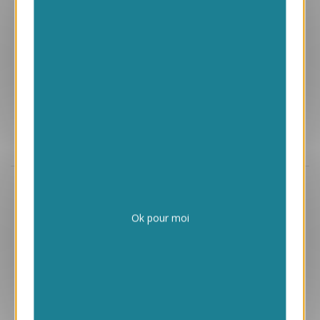
Aperçu
ANK484
Felicite
Ok pour moi
1.05 € HT/unité