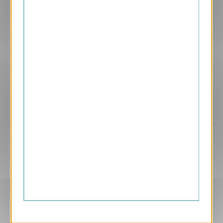
Aperçu
BPH2
Artifices
1.65 € HT/unité