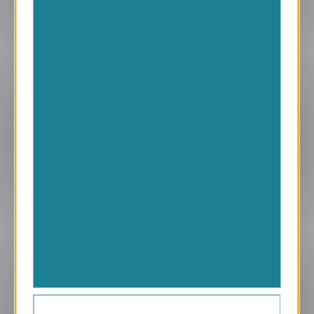
Aperçu
ANK486
Top Départ
1.05 € HT/unité