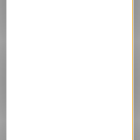
Aperçu
ANK487
Trésor
1.05 € HT/unité