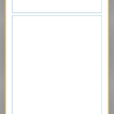
Aperçu
VJK718
Créative
1.05 € HT/unité