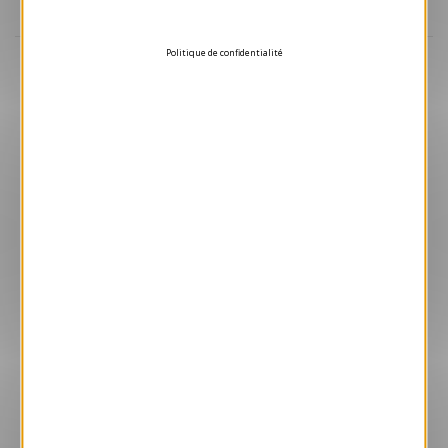
Aperçu
Politique de confidentialité
VJK605
Boss
1.05 € HT/unité