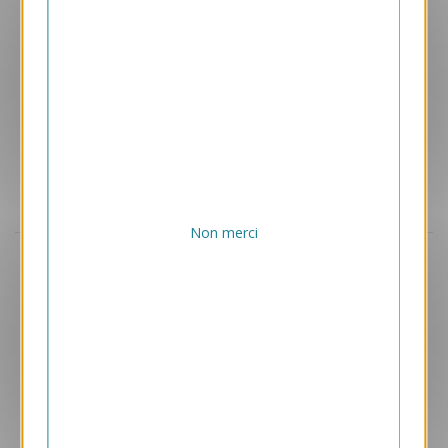
Non merci
Aperçu
VJK712
Cap Vitanime
1.05 € HT/unité