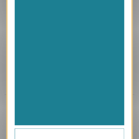
Aperçu
VJK658
Cap
1.05 € HT/unité