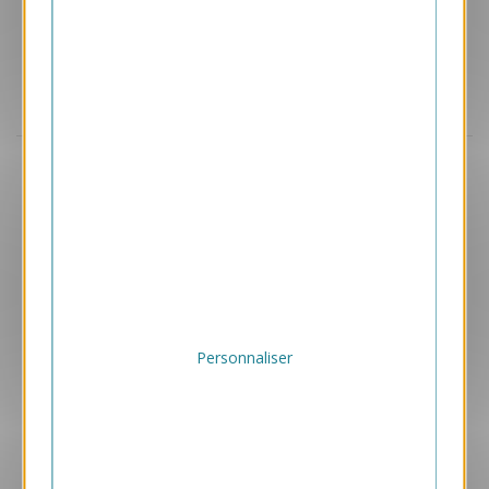
Aperçu
VJK725
Girafe
1.05 € HT/unité
Personnaliser