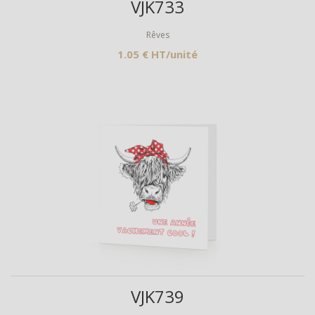
VJK733
Rêves
1.05 € HT/unité
Aperçu
VJK739