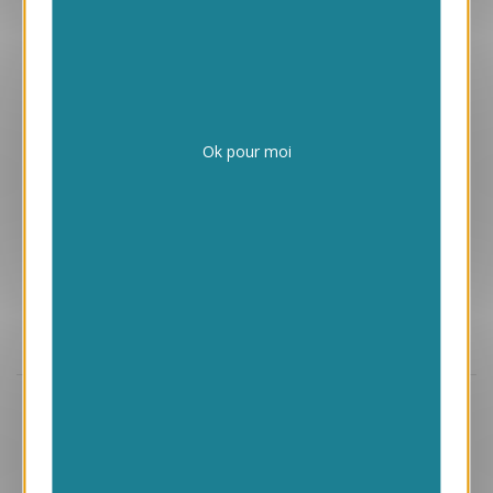
1.05 € HT/unité
Ok pour moi
Aperçu
VJK657
Galets
1.45 € HT/unité