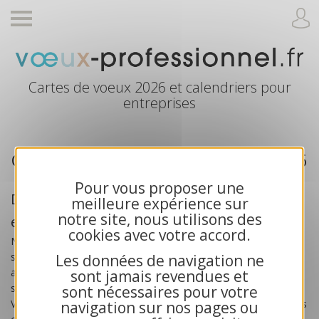
Cartes de voeux 2026 et calendriers pour
entreprises
Cartes de voeux professionnelle 2026
Pour vous proposer une
Des cartes de voeux créées pour les
meilleure expérience sur
notre site, nous utilisons des
entreprises
cookies avec votre accord.
Nos
cartes de voeux professionnelles 2026
sont
spécialement créées pour les
entreprises
, les artisans, les
Les données de navigation ne
associations et les collectivités publiques. Toutes nos cartes
sont jamais revendues et
sont exclusives et bénéficient d’une impression haute qualité.
sont nécessaires pour votre
Vous recherchez des cartes de voeux solidaires ? Choisissez nos
navigation sur nos pages ou