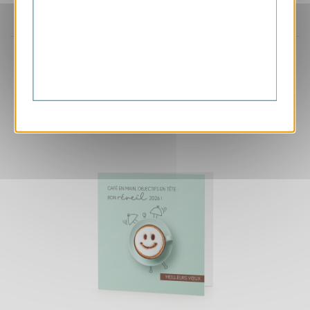
Aperçu
VJK730
Pégase
1.05 € HT/unité