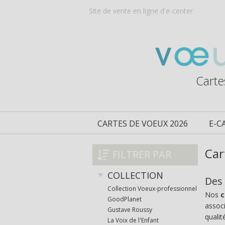
Site de vente en ligne d'e-center
Carte
CARTES DE VOEUX 2026
E-C
Car
FILTRER PAR
COLLECTION
Des 
Collection Voeux-professionnel
Nos
c
GoodPlanet
associ
Gustave Roussy
qualit
La Voix de l'Enfant