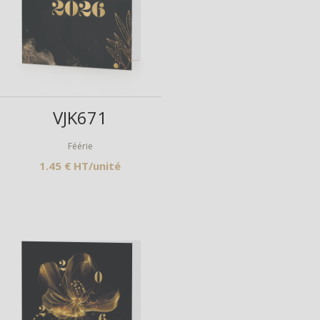
Aperçu
VJK671
Féérie
1.45 € HT/unité