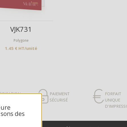
Aperçu
VJK731
Polygone
1.45 € HT/unité
BRICATION
PAIEMENT
FORFAIT
ANÇAISE
SÉCURISÉ
UNIQUE
eure
D'IMPRESS
isons des