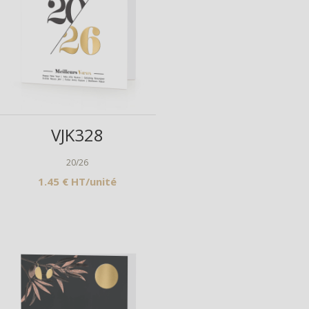
Aperçu
VJK328
20/26
1.45 € HT/unité