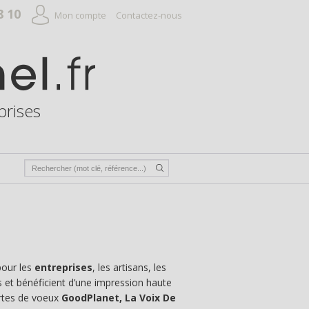
8 10
Mon compte
Contactez-nous
prises
pour les
entreprises
, les artisans, les
es et bénéficient d’une impression haute
artes de voeux
GoodPlanet, La Voix De