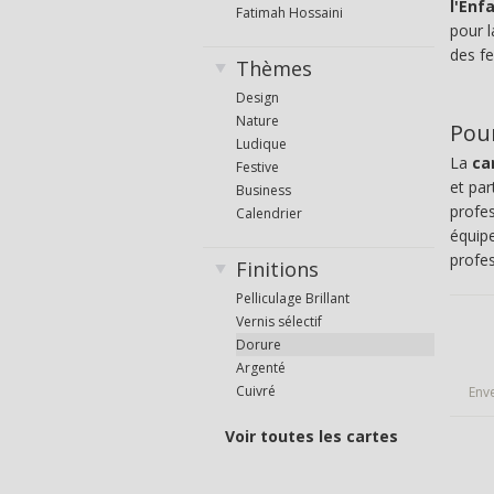
l'Enf
Fatimah Hossaini
pour l
des f
Thèmes
Design
Nature
Pour
Ludique
La
ca
Festive
et par
Business
profes
Calendrier
équip
profes
Finitions
Pelliculage Brillant
Vernis sélectif
Dorure
Argenté
Cuivré
Env
Voir toutes les cartes