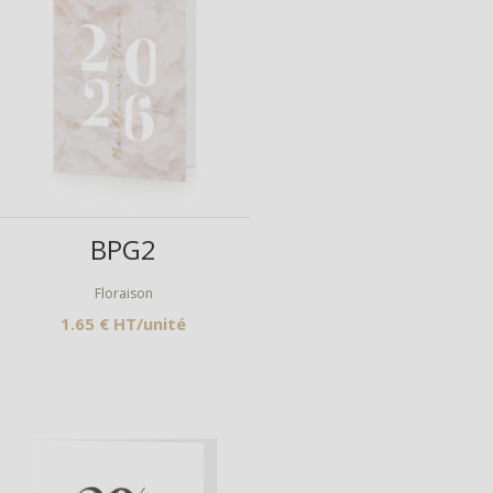
Aperçu
BPG2
Floraison
1.65 € HT/unité