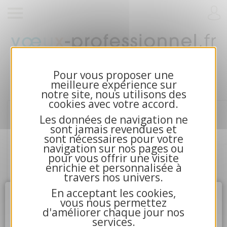
Cartes de voeux 2026 et calendriers pour
entreprises
Pour vous proposer une
meilleure expérience sur
notre site, nous utilisons des
cookies avec votre accord.
Les données de navigation ne
sont jamais revendues et
sont nécessaires pour votre
navigation sur nos pages ou
pour vous offrir une visite
enrichie et personnalisée à
travers nos univers.
En acceptant les cookies,
Attention
X
vous nous permettez
d'améliorer chaque jour nos
4.La communication avec nos serveurs n'a pu aboutir.
services.