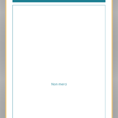
Avenir
1.05 € HT/unité
Aperçu
VJK732
Réveil energie
1.05 € HT/unité
Non merci