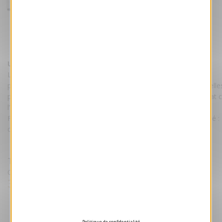
Pearl in the Oyster
Référence FH5
Une carte de vœux grand format.
L’artiste et photographe Fatimah Hossaini est à l’origine de ces
photographies qui mettent à l’honneur les femmes afghanes. Celles
proposées sur notre au site au profit de l’association Mastooraat 
l’artiste pour défendre les droits des femmes.
Finition passe partout, Format ouvert : 18 x 48 cm, format fermé :
cm, Format de la photo : 17,8x11,9 cm.
Tarifs
Quantité Minimale 25 unités puis par lot de 25
3.80 €
HT/unité
Devis gratuit
Politique de confidentialité