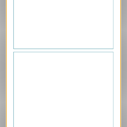
Aperçu
VJK636
Noire
1.05 € HT/unité
Aperçu
VJK627
Passion
1.05 € HT/unité