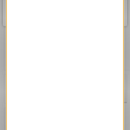
Assurez vous d'être correctement connecté à internet et
réessayez dans quelques instants.
Ok