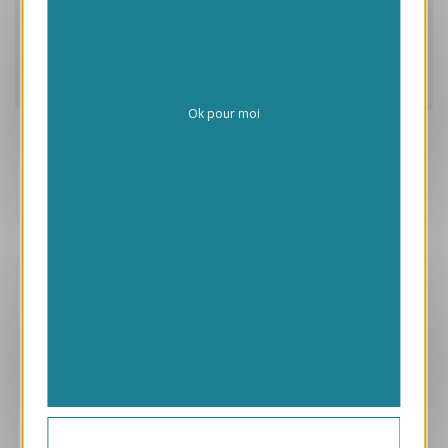
Caractéristiques
Frais de personnalisation
Livraison
Ok pour moi
Aperçu
VJK614-S
Maillon
169.00 € HT/unité