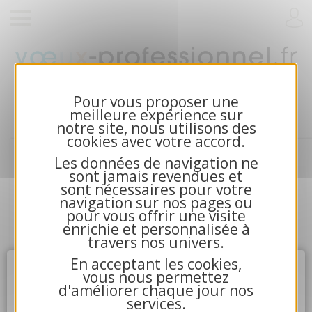
Cartes de voeux 2026 et calendriers pour
entreprises
Pour vous proposer une
meilleure expérience sur
notre site, nous utilisons des
cookies avec votre accord.
Les données de navigation ne
sont jamais revendues et
sont nécessaires pour votre
navigation sur nos pages ou
pour vous offrir une visite
enrichie et personnalisée à
travers nos univers.
En acceptant les cookies,
Attention
X
vous nous permettez
d'améliorer chaque jour nos
services.
4.La communication avec nos serveurs n'a pu aboutir.