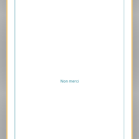
Aperçu
GPC31
Algues, Lac Turkana
2.40 € HT/unité
Non merci
Aperçu
ANK467
Prairie