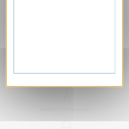
Aperçu
VJK727
Jardinage
1.05 € HT/unité
EXCLUSIVEMENT DÉDIÉ B2B
FABRICATION FRANÇAISE