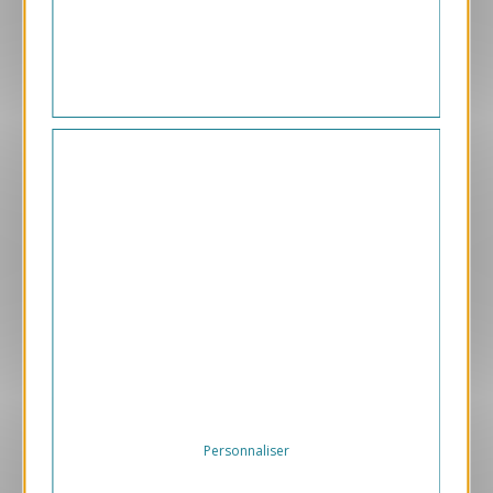
1.30 € HT/unité
Aperçu
VJK506
Doré rose
1.05 € HT/unité
Personnaliser