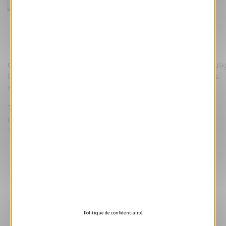
carte de voeux 2026 Maillon
Référence VJK614
Carte de voeux 2026 Maillon.
Cette carte bénéficie d'un pellicula
brillant. Elle est imprimée sur un magnifique papier 240 grammes.
Personnalisez la carte avec votre texte et/ou votre logo.
Tarifs
Quantité Minimale 50 unités puis par lot de 25
1.05 €
HT/unité
Devis gratuit
Aperçu 3D
Politique de confidentialité