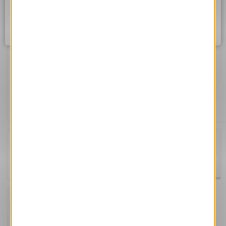
Assurez vous d'être correctement connecté à internet et
réessayez dans quelques instants.
Ok