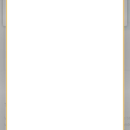
Assurez vous d'être correctement connecté à internet et
réessayez dans quelques instants.
Ok
Carte de voeux 2025 - Magie
Référence ANK476-S
169.00 €
Tarifs :
HT
Votre e-Card est personnalisée par nos maquettistes, avec votre te
votre logo suivant les instructions fournies lors de votre command