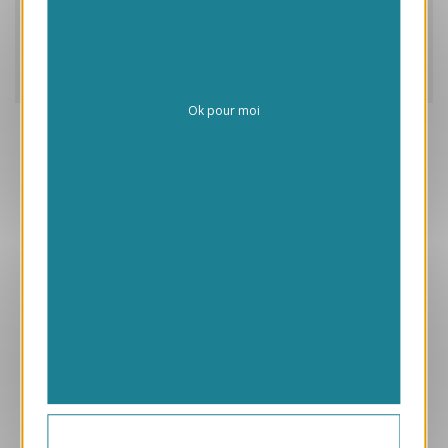
Caractéristiques
Livraison
Ok pour moi
Aperçu
VJK721-S
Ensemble
169.00 € HT/unité