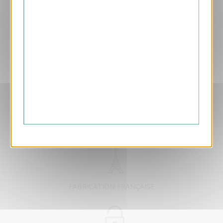
Aperçu
VJK293-A
Innovation
290.00 € HT/unité
EXCLUSIVEMENT DÉDIÉ B2B
FABRICATION FRANÇAISE