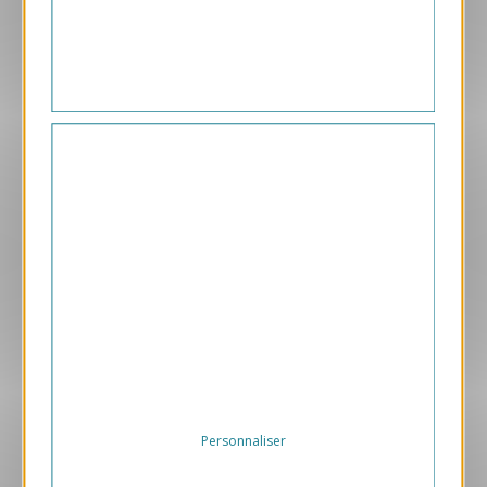
290.00 € HT/unité
Aperçu
VJK735-S
Sapins
169.00 € HT/unité
Personnaliser