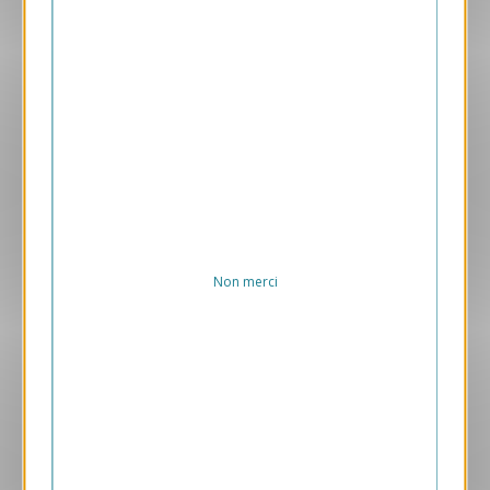
Aperçu
ANK481-S
Carte de voeux virtuelle ANK481
169.00 € HT/unité
Non merci
Aperçu
VJK93-A
Monde Nuage