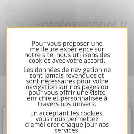
Cartes de voeux 2026 et calendriers pour
entreprises
Pour vous proposer une
meilleure expérience sur
notre site, nous utilisons des
cookies avec votre accord.
Les données de navigation ne
sont jamais revendues et
sont nécessaires pour votre
navigation sur nos pages ou
pour vous offrir une visite
enrichie et personnalisée à
travers nos univers.
En acceptant les cookies,
Attention
X
vous nous permettez
d'améliorer chaque jour nos
services.
4.La communication avec nos serveurs n'a pu aboutir.