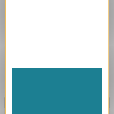
Ces produits peuvent vous intéresser
Pensez à nos packs!