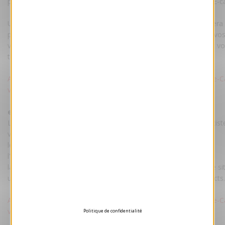
personnalisation par maquettiste est comprise dans le prix de l'E-c
Une fois la maquette validée par vos soins, votre E-card vous ser
par mail accompagnée d'un pas à pas pour envoyer facilement vo
vos destinataires. La carte restera hébergée sur nos serveurs et v
transmise pour un hébergement sur votre site.
Attention : Voeux-professionnel.fr ne procède pas à l'envoi des e-C
vos contacts.
ecard tarif :
Le tarif comprend : votre e-Card personnalisée par nos maquettist
votre texte et votre logo.
les droits d'utilisation illimitée.
l'hébergement de la e-Card sur un de nos serveurs.
la transmission du fichier e-Card pour un hébergement sur votre sit
un pas-à-pas pour envoyer facilement votre e-Card à vos contacts.
Attention : Voeux-professionnel.fr ne procède pas à l'envoi des e-C
vos contacts.
Politique de confidentialité