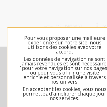
EXCLUSIVEMENT
FA
DÉDIÉ B2B
FR
Pour vous proposer une meilleure
expérience sur notre site, nous
utilisons des cookies avec votre
accord.
Nos engagements
M
Les données de navigation ne sont
Contactez-nous
jamais revendues et sont nécessaire
Échantillon gratuit
pour votre navigation sur nos page
ou pour vous offrir une visite
Qui sommes-nous?
enrichie et personnalisée à travers
Questions fréquentes
nos univers.
Mandat administratif
En acceptant les cookies, vous nous
Exemple texte de voeux
permettez d'améliorer chaque jour
Conditions générales de vente
nos services.
Mentions Légales