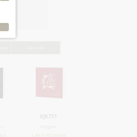
e
ation
Livraison
Aperçu
VJK731
re
Polygone
ité
1.45 € HT/unité