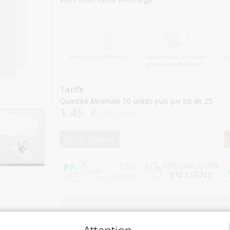
Enveloppes offertes !
Papiers issus de forêts
Ex
gérées durablement
Tarifs
Quantité Minimale 50 unités puis par lot de 25
1.45 €
HT/unité
Devis gratuit