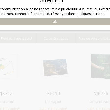
Attention
 communication avec nos serveurs n'a pu aboutir. Assurez vous d'êtr
ectement connecté à internet et réessayez dans quelques instants.
Ok
Pensez à nos packs!
Caractéristiques
Frais de personnalis
Aperçu
Aperçu
Aperçu
VJK712
GPC10
VJK736
p Vitanime
Lac Magadi
Solidarité natu
 € HT/unité
2.40 € HT/unité
1.05 € HT/un