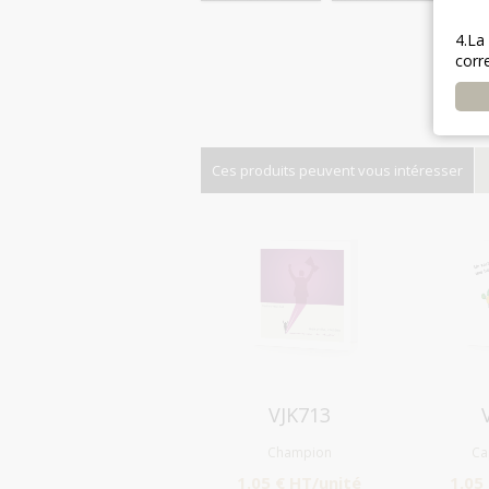
4.La
corr
Ces produits peuvent vous intéresser
Aperçu
VJK713
Champion
Ca
1.05 € HT/unité
1.05