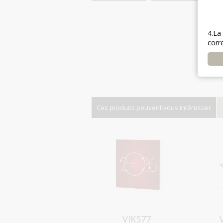
4.La
corr
Ces produits peuvent vous intéresser
Aperçu
VJK577