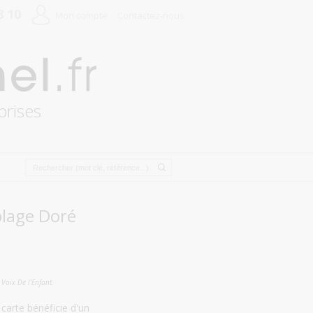
8 10
Mon compte
Contactez-nous
prises
blage Doré
 Voix De l'Enfant.
 carte bénéficie d'un