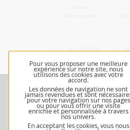
Scintillante
1.45 € HT/unité
1.30
EXCLUSIVEMENT
FA
DÉDIÉ B2B
FR
Pour vous proposer une meilleure
expérience sur notre site, nous
utilisons des cookies avec votre
accord.
Nos engagements
M
Les données de navigation ne sont
Contactez-nous
jamais revendues et sont nécessaire
Échantillon gratuit
pour votre navigation sur nos page
ou pour vous offrir une visite
Qui sommes-nous?
enrichie et personnalisée à travers
Questions fréquentes
nos univers.
Mandat administratif
En acceptant les cookies, vous nous
Exemple texte de voeux