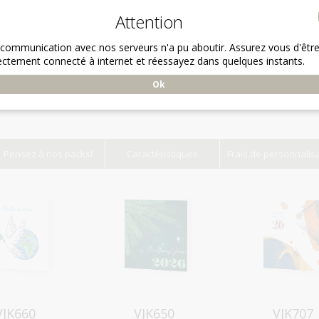
Attention
 communication avec nos serveurs n'a pu aboutir. Assurez vous d'êtr
ectement connecté à internet et réessayez dans quelques instants.
Ok
Pensez à nos packs!
Caractéristiques
Frais de personnalis
Aperçu
Aperçu
Aperçu
VJK660
VJK650
VJK707