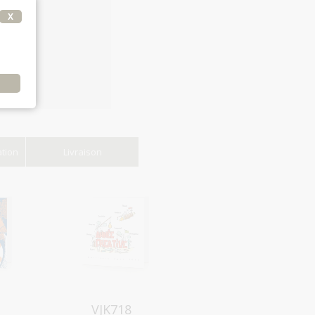
X
e
ation
Livraison
Aperçu
VJK718