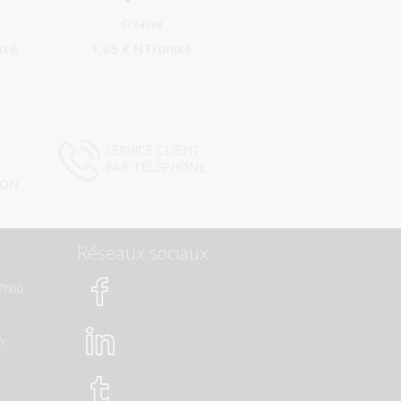
Créative
ité
1.05 € HT/unité
SERVICE CLIENT
PAR TÉLÉPHONE
ION
Réseaux sociaux
17h00
fr