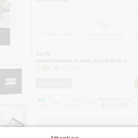
Enveloppes offertes !
Papiers issus de forêts
Ex
gérées durablement
Tarifs
Quantité Minimale 50 unités puis par lot de 25
1.05 €
HT/unité
Devis gratuit