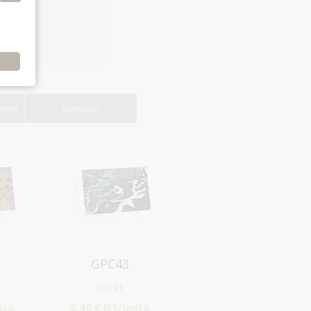
e
ation
Livraison
Aperçu
GPC43
GPC43
ité
2.40 € HT/unité