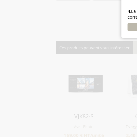
4.La
corr
Ces produits peuvent vous intéresser
Aperçu
VJK82-S
Avec Photo
Tsing
169.00 € HT/unité
2.40