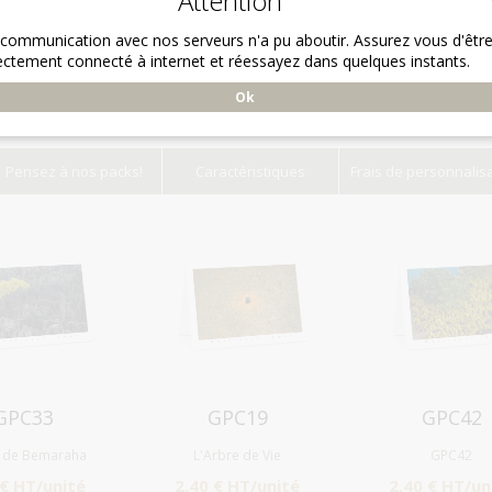
Attention
 communication avec nos serveurs n'a pu aboutir. Assurez vous d'êtr
ectement connecté à internet et réessayez dans quelques instants.
Ok
Pensez à nos packs!
Caractéristiques
Frais de personnalis
Aperçu
Aperçu
Aperçu
GPC33
GPC19
GPC42
y de Bemaraha
L'Arbre de Vie
GPC42
 € HT/unité
2.40 € HT/unité
2.40 € HT/un