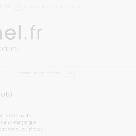
8 10
Mon compte
Contactez-nous
prises
hoto
le. Cette carte
mé sur un magnifique
otre texte, vos photos