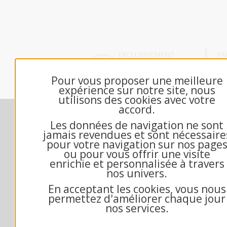
EXCLUSIVEMENT
FA
DÉDIÉ B2B
FR
Pour vous proposer une meilleure
expérience sur notre site, nous
utilisons des cookies avec votre
accord.
Nos engagements
M
Les données de navigation ne sont
Contactez-nous
jamais revendues et sont nécessaire
Échantillon gratuit
pour votre navigation sur nos page
ou pour vous offrir une visite
Qui sommes-nous?
enrichie et personnalisée à travers
Questions fréquentes
nos univers.
Mandat administratif
En acceptant les cookies, vous nous
Exemple texte de voeux
permettez d'améliorer chaque jour
Conditions générales de vente
nos services.
Mentions Légales