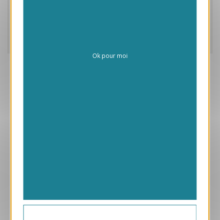
Caractéristiques
Frais de personnalisation
Livraison
Ok pour moi
Aperçu
VJK639-S
Donut
169.00 € HT/unité