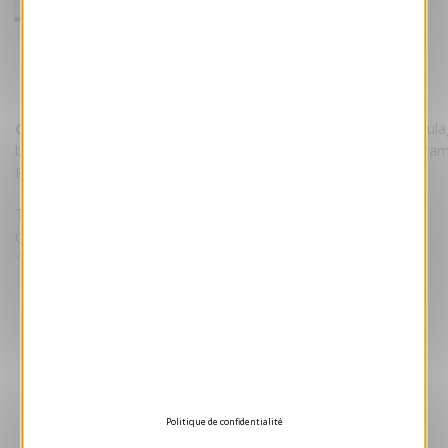
Carte de voeux 2026 - Donut
Référence VJK639
Carte de voeux 2026 - Donut.
Cette carte bénéficie d'un pellicul
brillant. L'ensemble est imprimé sur un magnifique papier 240 gra
Personnalisez la carte avec votre texte et/ou votre logo.
Tarifs
Quantité Minimale 50 unités puis par lot de 25
1.05 €
HT/unité
Devis gratuit
Aperçu 3D
Politique de confidentialité