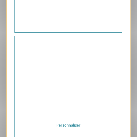
1.05 € HT/unité
Aperçu
VJK-V
Vierge
1.05 € HT/unité
Personnaliser