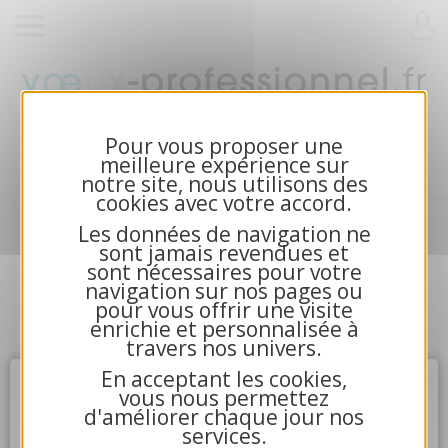
Cartes de voeux 2026 et calendriers pour
entreprises
Pour vous proposer une
meilleure expérience sur
notre site, nous utilisons des
cookies avec votre accord.
Les données de navigation ne
sont jamais revendues et
sont nécessaires pour votre
navigation sur nos pages ou
pour vous offrir une visite
enrichie et personnalisée à
travers nos univers.
En acceptant les cookies,
Attention
X
vous nous permettez
d'améliorer chaque jour nos
services.
4.La communication avec nos serveurs n'a pu aboutir.