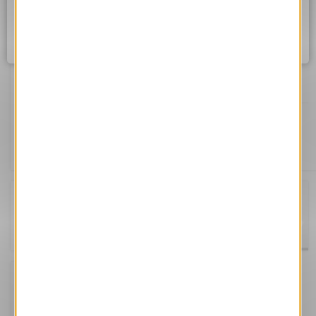
Assurez vous d'être correctement connecté à internet et
réessayez dans quelques instants.
Ok