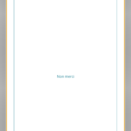
Aperçu
VJK674
Océan
1.45 € HT/unité
Non merci
Aperçu
VJK614
Maillon