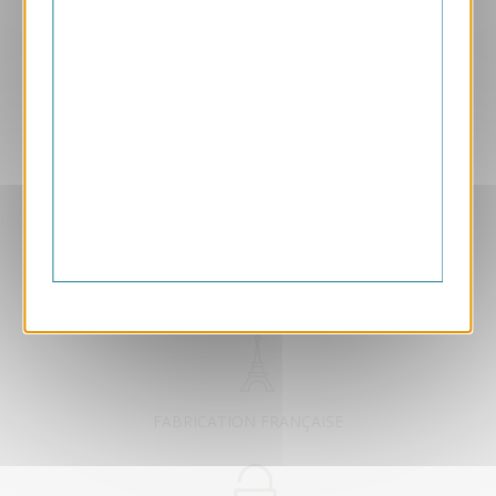
Aperçu
GPC43
GPC43
2.40 € HT/unité
EXCLUSIVEMENT DÉDIÉ B2B
FABRICATION FRANÇAISE