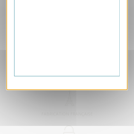
Aperçu
GPC44
GPC44
2.40 € HT/unité
EXCLUSIVEMENT DÉDIÉ B2B
FABRICATION FRANÇAISE