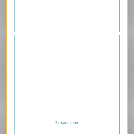
1.45 € HT/unité
Aperçu
GPC30
Pêcheur sur la Rivière Léfini
2.40 € HT/unité
Personnaliser