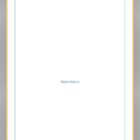
Aperçu
VJK575
Partenariat
1.05 € HT/unité
Non merci
Aperçu
VJK724
Fleur Astrale