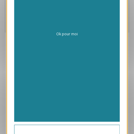
Caractéristiques
Frais de personnalisation
Livraison
Ok pour moi
Aperçu
ANK483-S
Carte de voeux virtuelle ANK483
169.00 € HT/unité