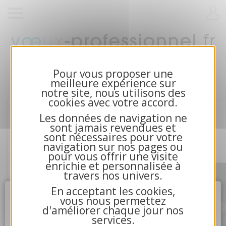
Cartes de voeux 2026 et calendriers pour
entreprises
Pour vous proposer une
meilleure expérience sur
notre site, nous utilisons des
cookies avec votre accord.
Les données de navigation ne
sont jamais revendues et
sont nécessaires pour votre
navigation sur nos pages ou
pour vous offrir une visite
enrichie et personnalisée à
travers nos univers.
En acceptant les cookies,
Attention
X
vous nous permettez
d'améliorer chaque jour nos
services.
4.La communication avec nos serveurs n'a pu aboutir.