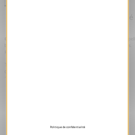
Carte de voeux 2026 - Émerveillé
Référence ANK483
Carte de voeux 2026 - Émerveillé.
Cette carte bénéficie d'un pel
brillant. Elle est imprimée sur un magnifique papier 240 grammes.
Personnalisez la carte avec votre texte et/ou votre logo.
Tarifs
Quantité Minimale 50 unités puis par lot de 25
1.05 €
HT/unité
Devis gratuit
Aperçu 3D
Politique de confidentialité