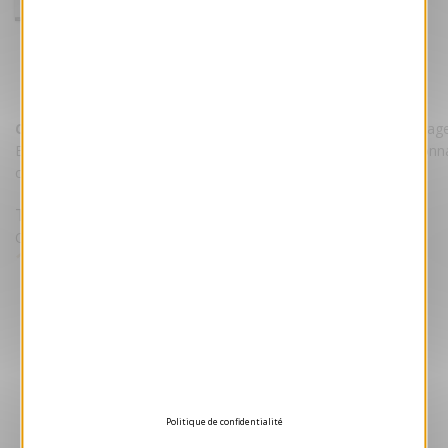
Carte de voeux 2026 - Noël
Référence VJK729
Carte de voeux 2026 - Noël.
Cette carte bénéficie d'un pelliculage 
Elle est imprimée sur un magnifique papier 240 grammes. Personna
carte avec votre texte et/ou votre logo.
Tarifs
Quantité Minimale 50 unités puis par lot de 25
1.05 €
HT/unité
Devis gratuit
Aperçu 3D
Politique de confidentialité