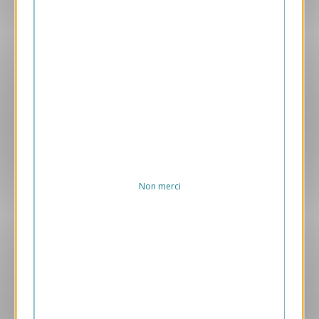
Aperçu
VJK725
Girafe
1.05 € HT/unité
Non merci
Aperçu
ANK458
Art Déco Bleue