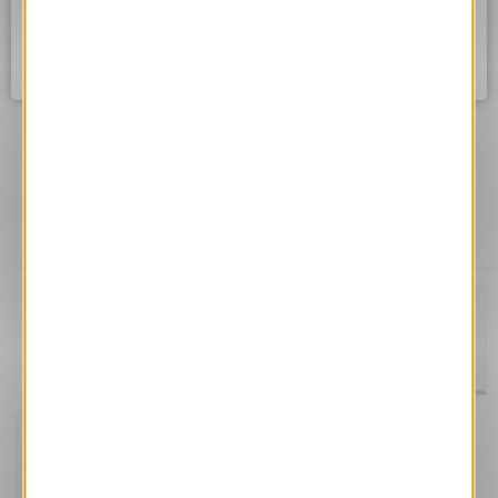
Assurez vous d'être correctement connecté à internet et
réessayez dans quelques instants.
Ok