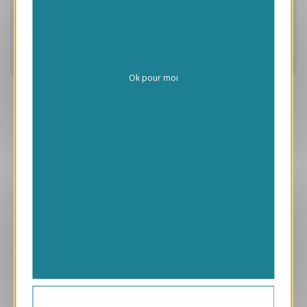
Caractéristiques
Frais de personnalisation
Livraison
Ok pour moi
Aperçu
VJK729-S
Noël
169.00 € HT/unité