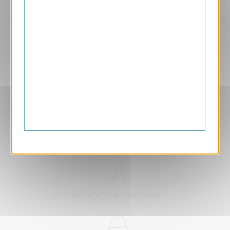
Aperçu
VJK737
Terra
1.05 € HT/unité
EXCLUSIVEMENT DÉDIÉ B2B
FABRICATION FRANÇAISE