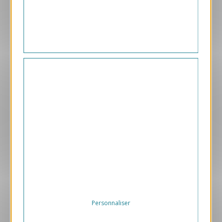
1.45 € HT/unité
Aperçu
VJK82
Avec Photo
1.05 € HT/unité
Personnaliser