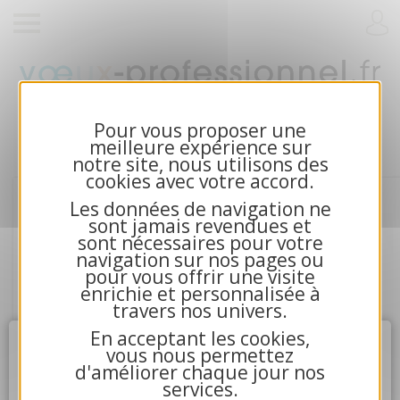
Cartes de voeux 2026 et calendriers pour
entreprises
Pour vous proposer une
meilleure expérience sur
notre site, nous utilisons des
cookies avec votre accord.
Les données de navigation ne
sont jamais revendues et
sont nécessaires pour votre
navigation sur nos pages ou
pour vous offrir une visite
enrichie et personnalisée à
travers nos univers.
En acceptant les cookies,
Attention
X
vous nous permettez
d'améliorer chaque jour nos
services.
4.La communication avec nos serveurs n'a pu aboutir.