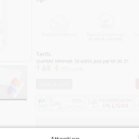
Enveloppes offertes !
Papiers issus de forêts
Ex
gérées durablement
Tarifs
Quantité Minimale 50 unités puis par lot de 25
1.65 €
HT/unité
Devis gratuit