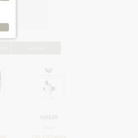
e
ation
Livraison
Aperçu
VJK639
Donut
ité
1.05 € HT/unité