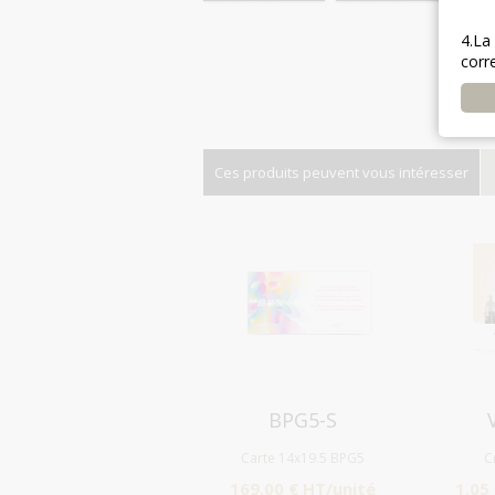
4.La
corr
Ces produits peuvent vous intéresser
Aperçu
BPG5-S
Carte 14x19.5 BPG5
C
169.00 € HT/unité
1.05