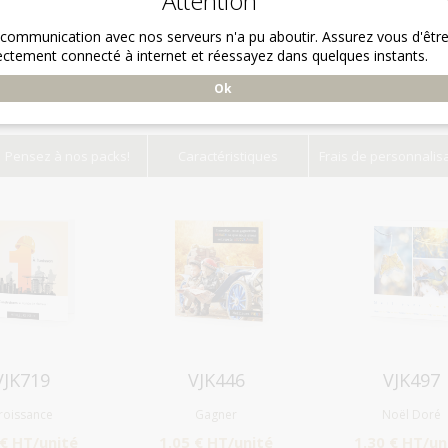
Attention
 communication avec nos serveurs n'a pu aboutir. Assurez vous d'êtr
ectement connecté à internet et réessayez dans quelques instants.
Ok
Pensez à nos packs!
Caractéristiques
Frais de personnalis
Aperçu
Aperçu
Aperçu
VJK719
VJK446
VJK497
roissance
Gagner
Noël Doré
 € HT/unité
1.05 € HT/unité
1.30 € HT/un