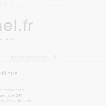
8 10
Mon compte
Contactez-nous
prises
délique
e bénéficie d'un
ique papier 240
vos photos et/ou votre