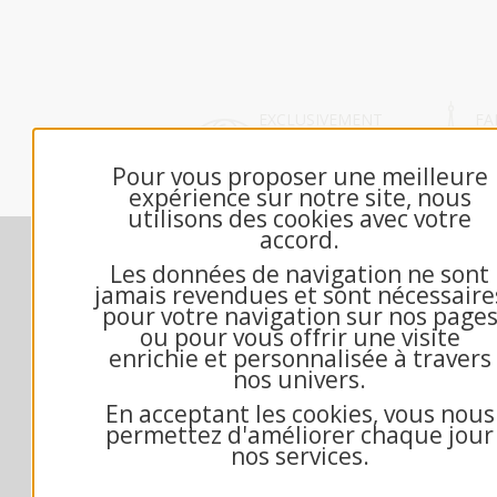
EXCLUSIVEMENT
FA
DÉDIÉ B2B
FR
Pour vous proposer une meilleure
expérience sur notre site, nous
utilisons des cookies avec votre
accord.
Nos engagements
M
Les données de navigation ne sont
Contactez-nous
jamais revendues et sont nécessaire
Échantillon gratuit
pour votre navigation sur nos page
ou pour vous offrir une visite
Qui sommes-nous?
enrichie et personnalisée à travers
Questions fréquentes
nos univers.
Mandat administratif
En acceptant les cookies, vous nous
Exemple texte de voeux
permettez d'améliorer chaque jour
Conditions générales de vente
nos services.
Mentions Légales