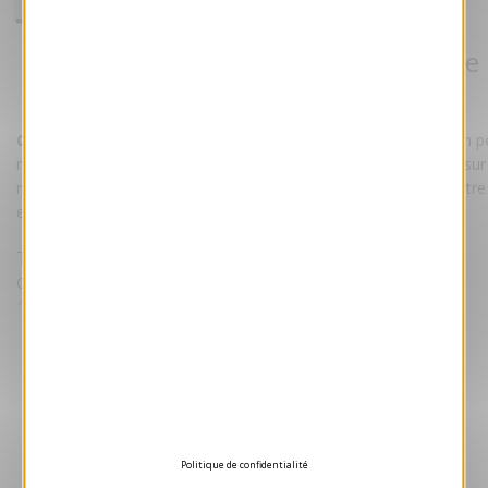
Carte de voeux 2026 Scintillante
Référence VJK577
Carte de voeux 2026 "Scintillante".
Cette carte bénéficie d'un pe
mat avec un vernis sélectif sur la boule. L'ensemble est couché sur
magnifique papier 240 grammes. Personnalisez la carte avec votre
et/ou votre logo.
Tarifs
Quantité Minimale 50 unités puis par lot de 25
1.45 €
HT/unité
Devis gratuit
Aperçu 3D
Politique de confidentialité