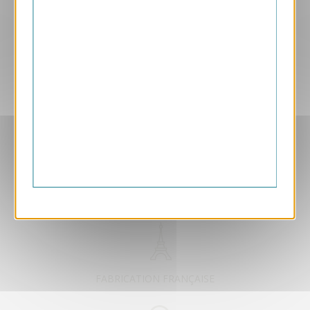
Aperçu
VJK736
Solidarité nature
1.05 € HT/unité
EXCLUSIVEMENT DÉDIÉ B2B
FABRICATION FRANÇAISE