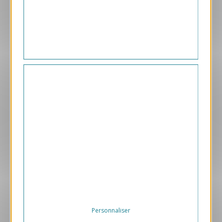
Polygone
1.45 € HT/unité
Aperçu
VJK642
Artifice
1.05 € HT/unité
Personnaliser