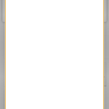
Assurez vous d'être correctement connecté à internet et
réessayez dans quelques instants.
Ok