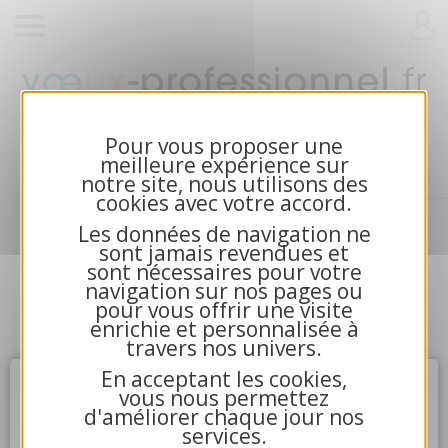
Cartes de voeux 2026 et calendriers pour
entreprises
Pour vous proposer une
meilleure expérience sur
notre site, nous utilisons des
cookies avec votre accord.
Les données de navigation ne
sont jamais revendues et
sont nécessaires pour votre
navigation sur nos pages ou
pour vous offrir une visite
enrichie et personnalisée à
travers nos univers.
En acceptant les cookies,
Attention
X
vous nous permettez
d'améliorer chaque jour nos
4.La communication avec nos serveurs n'a pu aboutir.
services.