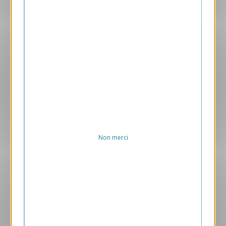
Aperçu
VJK714
Coeur
1.05 € HT/unité
Non merci
Aperçu
VJK731