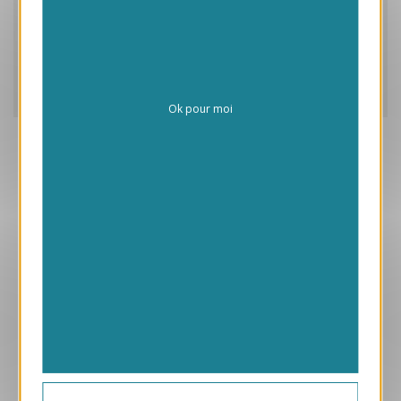
Caractéristiques
Frais de personnalisation
Livraison
Ok pour moi
Aperçu
VJK187
Merci
1.05 € HT/unité