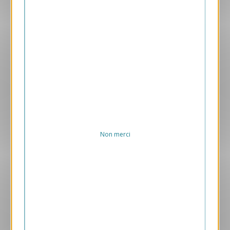
Aperçu
VJK639
Donut
1.05 € HT/unité
Non merci
Aperçu
VJK728
Jeux d'enfants