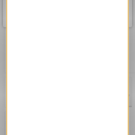
Assurez vous d'être correctement connecté à internet et
réessayez dans quelques instants.
Ok