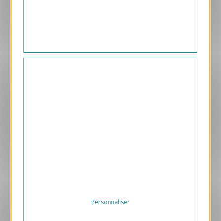
1.05 € HT/unité
Aperçu
VJK627
Passion
1.05 € HT/unité
Personnaliser