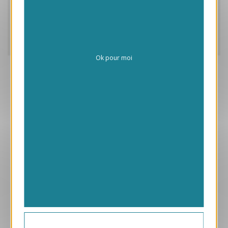
Caractéristiques
Frais de personnalisation
Livraison
Ok pour moi
Aperçu
VJK738-S
Terre connectée
169.00 € HT/unité