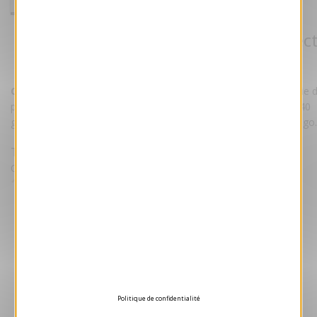
Carte de voeux 2026 - Terre connec
Référence VJK738
Carte de voeux 2026 - Terre connectée.
Cette carte bénéficie 
pelliculage brillant. Elle est imprimée sur un magnifique papier 240
grammes. Personnalisez la carte avec votre texte et/ou votre logo.
Tarifs
Quantité Minimale 50 unités puis par lot de 25
1.05 €
HT/unité
Devis gratuit
Aperçu 3D
Politique de confidentialité