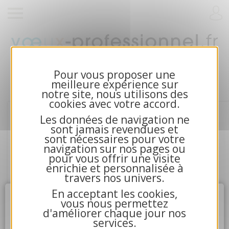
Cartes de voeux 2026 et calendriers pour
entreprises
Pour vous proposer une
meilleure expérience sur
notre site, nous utilisons des
cookies avec votre accord.
Les données de navigation ne
sont jamais revendues et
sont nécessaires pour votre
navigation sur nos pages ou
pour vous offrir une visite
enrichie et personnalisée à
travers nos univers.
En acceptant les cookies,
Attention
X
vous nous permettez
d'améliorer chaque jour nos
services.
4.La communication avec nos serveurs n'a pu aboutir.