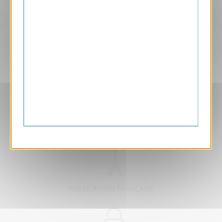
Aperçu
ANK457
Flèche
1.05 € HT/unité
EXCLUSIVEMENT DÉDIÉ B2B
FABRICATION FRANÇAISE