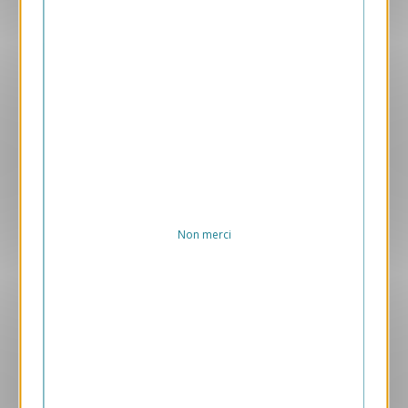
Aperçu
ANK458-S
Statique - Art Déco Bleue
169.00 € HT/unité
Non merci
Aperçu
VJK187-S
Merci