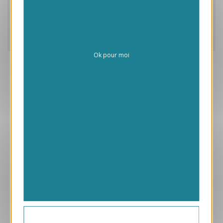
Caractéristiques
Livraison
Ok pour moi
Aperçu
VJK659
Chantier
1.05 € HT/unité