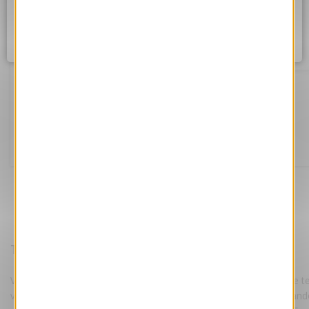
Assurez vous d'être correctement connecté à internet et
réessayez dans quelques instants.
Ok
Chantier
Référence VJK659-S
169.00 €
Tarifs :
HT
Votre e-Card est personnalisée par nos maquettistes, avec votre te
votre logo suivant les instructions fournies lors de votre command