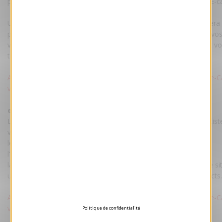
personnalisation par maquettiste est comprise dans le prix de l'E-c
Une fois la maquette validée par vos soins, votre E-card vous ser
par mail accompagnée d'un pas à pas pour envoyer facilement vo
vos destinataires. La carte restera hébergée sur nos serveurs et v
transmise pour un hébergement sur votre site.
Attention : Voeux-professionnel.fr ne procède pas à l'envoi des e-C
vos contacts.
ecard tarif :
Le tarif comprend : votre e-Card personnalisée par nos maquettist
votre texte et votre logo.
les droits d'utilisation illimitée.
l'hébergement de la e-Card sur un de nos serveurs.
la transmission du fichier e-Card pour un hébergement sur votre sit
un pas-à-pas pour envoyer facilement votre e-Card à vos contacts.
Attention : Voeux-professionnel.fr ne procède pas à l'envoi des e-C
vos contacts.
Politique de confidentialité