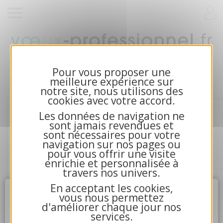
Cartes de voeux 2026 et calendriers pour
entreprises
Pour vous proposer une
meilleure expérience sur
notre site, nous utilisons des
cookies avec votre accord.
Les données de navigation ne
sont jamais revendues et
sont nécessaires pour votre
navigation sur nos pages ou
pour vous offrir une visite
enrichie et personnalisée à
travers nos univers.
En acceptant les cookies,
Attention
X
vous nous permettez
d'améliorer chaque jour nos
services.
4.La communication avec nos serveurs n'a pu aboutir.