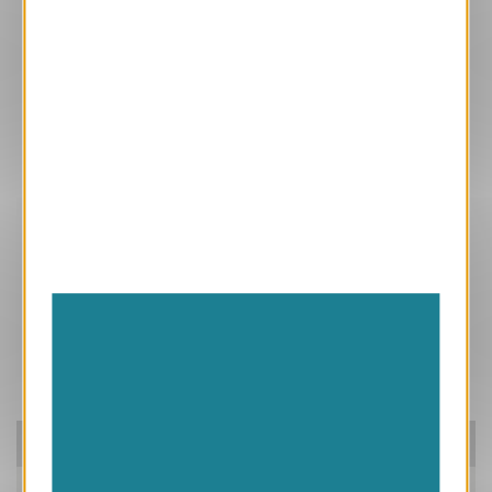
Ces produits peuvent vous intéresser
Pensez à nos packs!