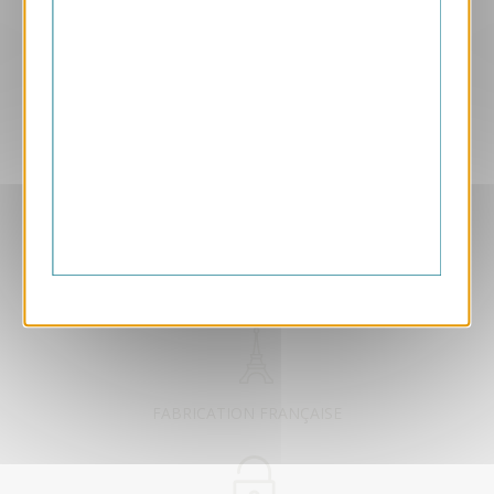
Aperçu
ANK484-S
Carte de voeux virtuelle ANK484
169.00 € HT/unité
EXCLUSIVEMENT DÉDIÉ B2B
FABRICATION FRANÇAISE