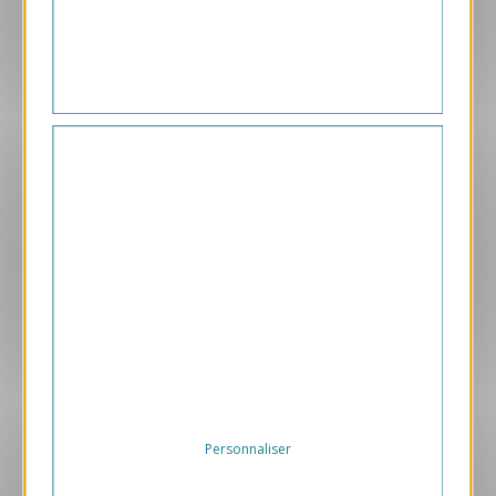
169.00 € HT/unité
Aperçu
VJK735-S
Sapins
169.00 € HT/unité
Personnaliser