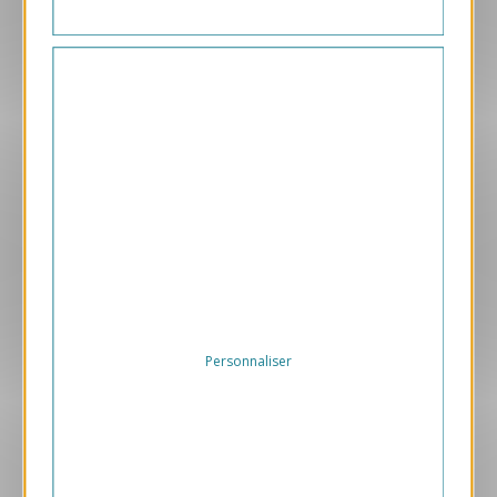
Aperçu
ANK458-S
Statique - Art Déco Bleue
169.00 € HT/unité
Personnaliser
Aperçu
BPG7-S
Carte 14x19.5 BPG7
169.00 € HT/unité