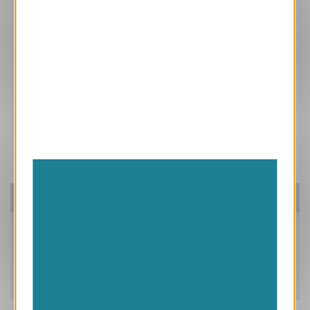
Ces produits peuvent vous intéresser
Pensez à nos packs!
Caractéristiques
Livraison