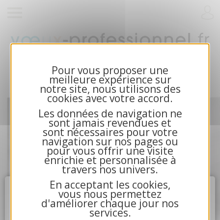
Cartes de voeux 2026 et calendriers pour
entreprises
Pour vous proposer une
meilleure expérience sur
notre site, nous utilisons des
cookies avec votre accord.
Les données de navigation ne
sont jamais revendues et
sont nécessaires pour votre
navigation sur nos pages ou
pour vous offrir une visite
enrichie et personnalisée à
travers nos univers.
En acceptant les cookies,
Attention
X
vous nous permettez
d'améliorer chaque jour nos
services.
4.La communication avec nos serveurs n'a pu aboutir.