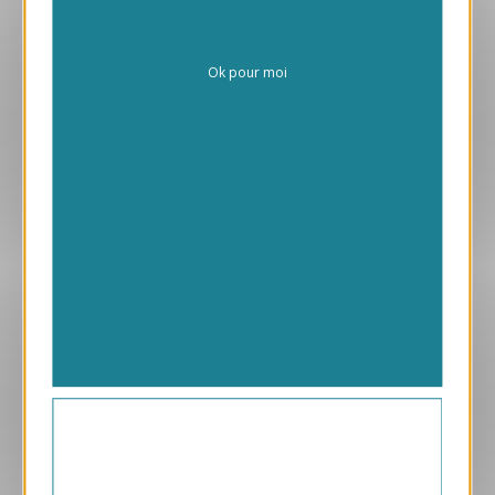
Ok pour moi
Aperçu
VJK736-S
Solidarité nature
169.00 € HT/unité
Aperçu