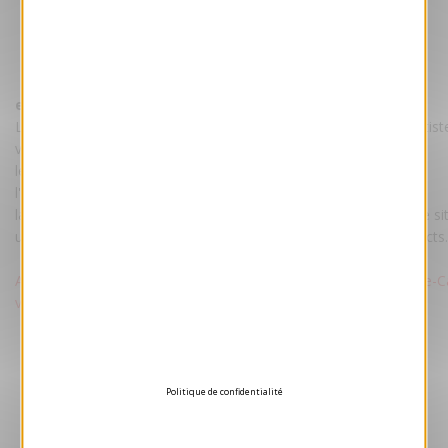
Voir l'e-Card animée en taille réelle !
ecard tarif :
Le tarif comprend : votre e-Card personnalisée par nos maquettist
votre texte et votre logo.
les droits d'utilisation illimitée.
l'hébergement de la e-Card sur un de nos serveurs.
la transmission du fichier e-Card pour un hébergement sur votre sit
un pas-à-pas pour envoyer facilement votre e-Card à vos contacts.
Attention : Voeux-professionnel.fr ne procède pas à l'envoi des e-C
vos contacts.
Politique de confidentialité