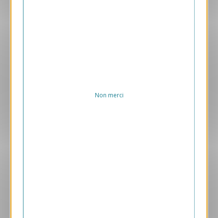
VJK82-S
Avec Photo
169.00 € HT/unité
Non merci
Aperçu
VJK734-S
Sablier
169.00 € HT/unité