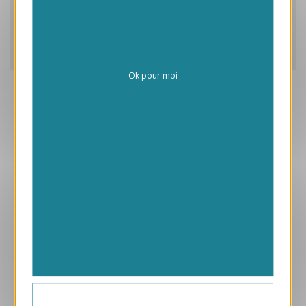
Caractéristiques
Livraison
Ok pour moi
Aperçu
ANK458
Art Déco Bleue
1.45 € HT/unité