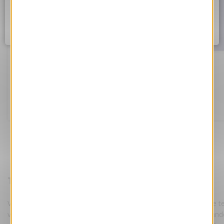
Assurez vous d'être correctement connecté à internet et
réessayez dans quelques instants.
Ok
Art Déco Bleue
Référence ANK458-S
169.00 €
Tarifs :
HT
Votre e-Card est personnalisée par nos maquettistes, avec votre te
votre logo suivant les instructions fournies lors de votre command