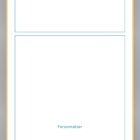
169.00 € HT/unité
Aperçu
ANK483-S
Carte de voeux virtuelle ANK483
169.00 € HT/unité
Personnaliser