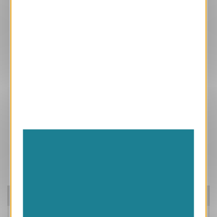
Ces produits peuvent vous intéresser
Pensez à nos packs!