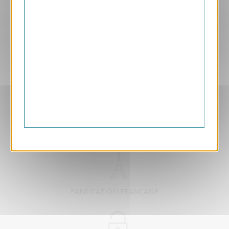
Aperçu
VJK736-S
Solidarité nature
169.00 € HT/unité
EXCLUSIVEMENT DÉDIÉ B2B
FABRICATION FRANÇAISE