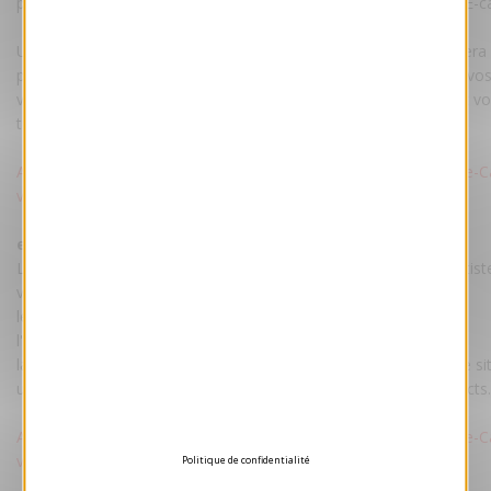
personnalisation par maquettiste est comprise dans le prix de l'E-c
Une fois la maquette validée par vos soins, votre E-card vous ser
par mail accompagnée d'un pas à pas pour envoyer facilement vo
vos destinataires. La carte restera hébergée sur nos serveurs et v
transmise pour un hébergement sur votre site.
Attention : Voeux-professionnel.fr ne procède pas à l'envoi des e-C
vos contacts.
ecard tarif :
Le tarif comprend : votre e-Card personnalisée par nos maquettist
votre texte et votre logo.
les droits d'utilisation illimitée.
l'hébergement de la e-Card sur un de nos serveurs.
la transmission du fichier e-Card pour un hébergement sur votre sit
un pas-à-pas pour envoyer facilement votre e-Card à vos contacts.
Attention : Voeux-professionnel.fr ne procède pas à l'envoi des e-C
vos contacts.
Politique de confidentialité