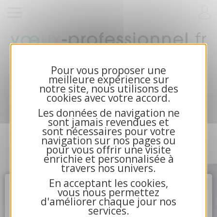
Cartes de voeux 2026 et calendriers pour
entreprises
Pour vous proposer une
meilleure expérience sur
notre site, nous utilisons des
cookies avec votre accord.
Les données de navigation ne
sont jamais revendues et
sont nécessaires pour votre
navigation sur nos pages ou
pour vous offrir une visite
enrichie et personnalisée à
travers nos univers.
En acceptant les cookies,
Attention
X
vous nous permettez
d'améliorer chaque jour nos
services.
4.La communication avec nos serveurs n'a pu aboutir.