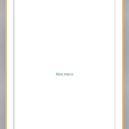
Aperçu
VJK724-S
Fleur Astrale
169.00 € HT/unité
Non merci
Aperçu
VJK728-S
Jeux d'enfants