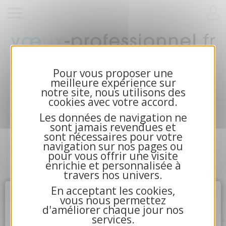
Cartes de voeux 2026 et calendriers pour
entreprises
Pour vous proposer une
meilleure expérience sur
notre site, nous utilisons des
cookies avec votre accord.
Les données de navigation ne
sont jamais revendues et
sont nécessaires pour votre
navigation sur nos pages ou
pour vous offrir une visite
enrichie et personnalisée à
travers nos univers.
En acceptant les cookies,
Attention
X
vous nous permettez
d'améliorer chaque jour nos
services.
4.La communication avec nos serveurs n'a pu aboutir.