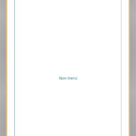
Aperçu
ANK486-S
Carte de voeux virtuelle ANK486
169.00 € HT/unité
Non merci
Aperçu
VJK722-S
Equilibre