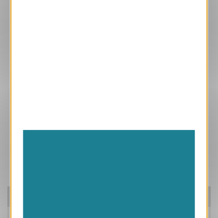
Ces produits peuvent vous intéresser
Pensez à nos packs!