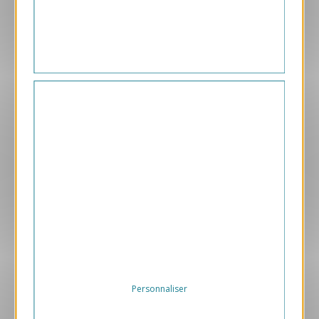
169.00 € HT/unité
Aperçu
VJK732-S
Réveil energie
169.00 € HT/unité
Personnaliser