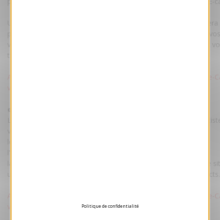
personnalisation par maquettiste est comprise dans le prix de l'E-c
Une fois la maquette validée par vos soins, votre E-card vous ser
par mail accompagnée d'un pas à pas pour envoyer facilement vo
vos destinataires. La carte restera hébergée sur nos serveurs et v
transmise pour un hébergement sur votre site.
Attention : Voeux-professionnel.fr ne procède pas à l'envoi des e-C
vos contacts.
ecard tarif :
Le tarif comprend : votre e-Card personnalisée par nos maquettist
votre texte et votre logo.
les droits d'utilisation illimitée.
l'hébergement de la e-Card sur un de nos serveurs.
la transmission du fichier e-Card pour un hébergement sur votre sit
un pas-à-pas pour envoyer facilement votre e-Card à vos contacts.
Attention : Voeux-professionnel.fr ne procède pas à l'envoi des e-C
vos contacts.
Politique de confidentialité