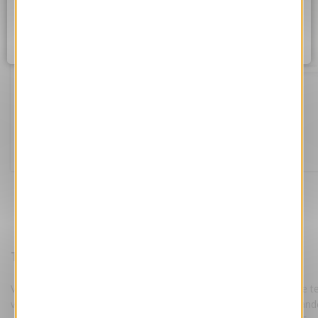
Assurez vous d'être correctement connecté à internet et
réessayez dans quelques instants.
Ok
Coquillages
Référence VJK717-S
169.00 €
Tarifs :
HT
Votre e-Card est personnalisée par nos maquettistes, avec votre te
votre logo suivant les instructions fournies lors de votre command