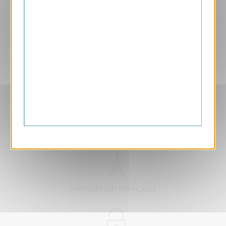
Aperçu
VJK730-S
Pégase
169.00 € HT/unité
EXCLUSIVEMENT DÉDIÉ B2B
FABRICATION FRANÇAISE