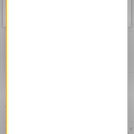
Assurez vous d'être correctement connecté à internet et
réessayez dans quelques instants.
Ok
Tradition
Référence VJK739-S
169.00 €
Tarifs :
HT
Votre e-Card est personnalisée par nos maquettistes, avec votre te
votre logo suivant les instructions fournies lors de votre command