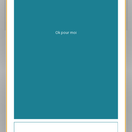
Caractéristiques
Livraison
Ok pour moi
Aperçu
VJK739
Tradition
1.05 € HT/unité