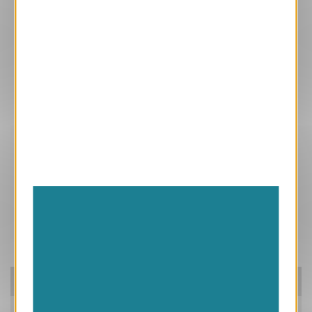
Ces produits peuvent vous intéresser
Pensez à nos packs!