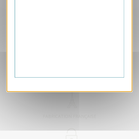
Aperçu
VJK723-S
Etoiles
169.00 € HT/unité
EXCLUSIVEMENT DÉDIÉ B2B
FABRICATION FRANÇAISE