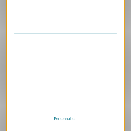
169.00 € HT/unité
Aperçu
ANK486-S
Carte de voeux virtuelle ANK486
169.00 € HT/unité
Personnaliser