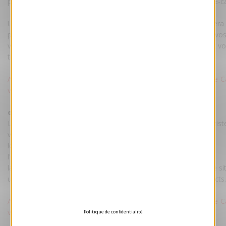
personnalisation par maquettiste est comprise dans le prix de l'E-c
Une fois la maquette validée par vos soins, votre E-card vous ser
par mail accompagnée d'un pas à pas pour envoyer facilement vo
vos destinataires. La carte restera hébergée sur nos serveurs et v
transmise pour un hébergement sur votre site.
Attention : Voeux-professionnel.fr ne procède pas à l'envoi des e-C
vos contacts.
ecard tarif :
Le tarif comprend : votre e-Card personnalisée par nos maquettist
votre texte et votre logo.
les droits d'utilisation illimitée.
l'hébergement de la e-Card sur un de nos serveurs.
la transmission du fichier e-Card pour un hébergement sur votre sit
un pas-à-pas pour envoyer facilement votre e-Card à vos contacts.
Attention : Voeux-professionnel.fr ne procède pas à l'envoi des e-C
vos contacts.
Politique de confidentialité