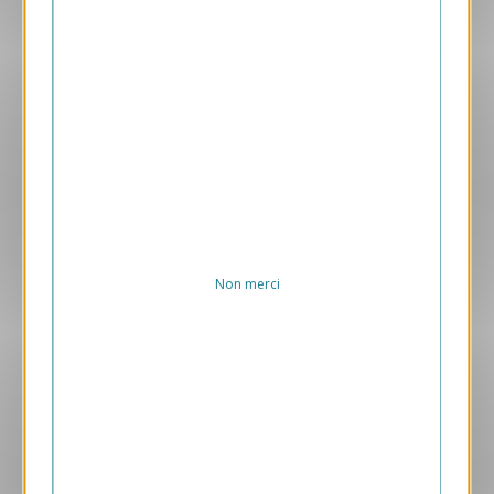
Aperçu
VJK614-S
Maillon
169.00 € HT/unité
Non merci
Aperçu
VJK725-S
Girafe