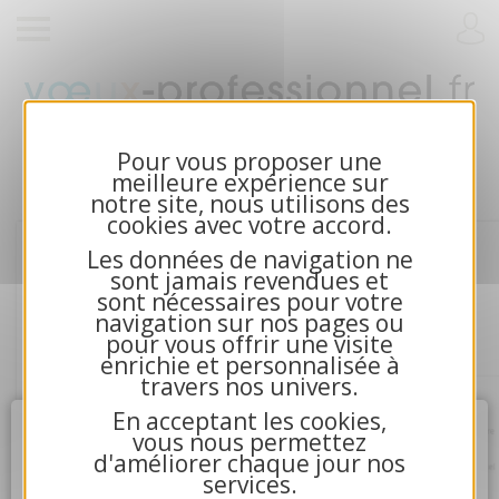
Cartes de voeux 2026 et calendriers pour
entreprises
Pour vous proposer une
meilleure expérience sur
notre site, nous utilisons des
cookies avec votre accord.
Les données de navigation ne
sont jamais revendues et
sont nécessaires pour votre
navigation sur nos pages ou
pour vous offrir une visite
enrichie et personnalisée à
travers nos univers.
En acceptant les cookies,
Attention
X
vous nous permettez
d'améliorer chaque jour nos
services.
4.La communication avec nos serveurs n'a pu aboutir.