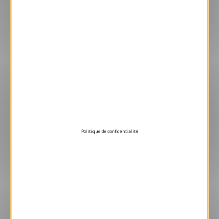
Enveloppes adhésives avec vos cartes
Papiers issus de forêts gérées durablement
Politique de confidentialité
Design exclusif