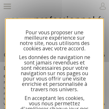
Cartes de voeux 2026 et calendriers pour
Pour vous proposer une
entreprises
meilleure expérience sur
notre site, nous utilisons des
cookies avec votre accord.
Cartes de voeux professionnelle 2026
Les données de navigation ne
sont jamais revendues et
sont nécessaires pour votre
Des cartes de voeux créées pour les
navigation sur nos pages ou
entreprises
pour vous offrir une visite
Nos
cartes de voeux professionnelles 2026
sont
enrichie et personnalisée à
spécialement créées pour les
entreprises
, les artisans, les
travers nos univers.
associations et les collectivités publiques. Toutes nos cartes
En acceptant les cookies,
sont exclusives et bénéficient d’une impression haute qualité.
vous nous permettez
Vous recherchez des cartes de voeux solidaires ? Choisissez nos
d'améliorer chaque jour nos