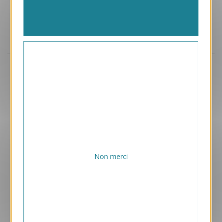
Aperçu
VJK716
Colombes
1.05 € HT/unité
Non merci