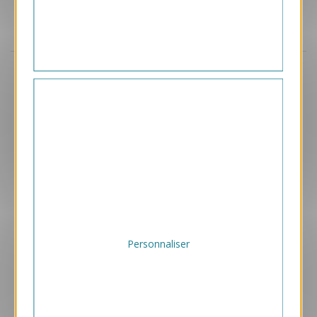
Aperçu
VJK730
Pégase
1.05 € HT/unité
Personnaliser
EXCLUSIVEMENT DÉDIÉ B2B