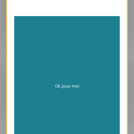
Aperçu
VJK658
Cap
1.05 € HT/unité
Ok pour moi