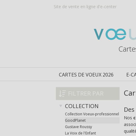
Site de vente en ligne d'e-center
Carte
CARTES DE VOEUX 2026
E-C
Car
FILTRER PAR
COLLECTION
Des 
Collection Voeux-professionnel
Nos
c
GoodPlanet
associ
Gustave Roussy
qualit
La Voix de l'Enfant