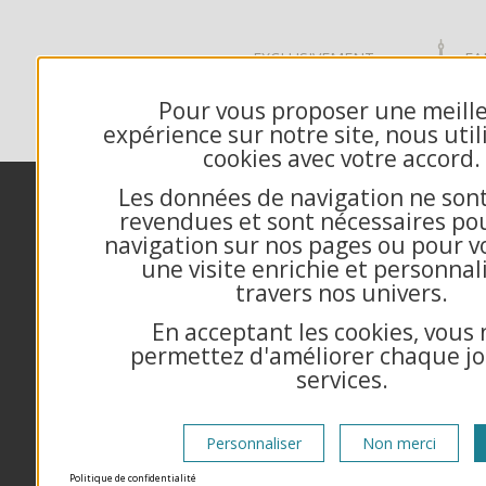
EXCLUSIVEMENT
FA
DÉDIÉ B2B
FR
Pour vous proposer une meill
expérience sur notre site, nous util
cookies avec votre accord.
Nos engagements
M
Les données de navigation ne son
revendues et sont nécessaires po
Contactez-nous
navigation sur nos pages ou pour vo
Échantillon gratuit
une visite enrichie et personnal
Qui sommes-nous?
travers nos univers.
Questions fréquentes
En acceptant les cookies, vous
Mandat administratif
permettez d'améliorer chaque jo
Exemple texte de voeux
services.
Conditions générales de vente
Mentions Légales
Gestion des cookies
Personnaliser
Non merci
Politique de confidentialité