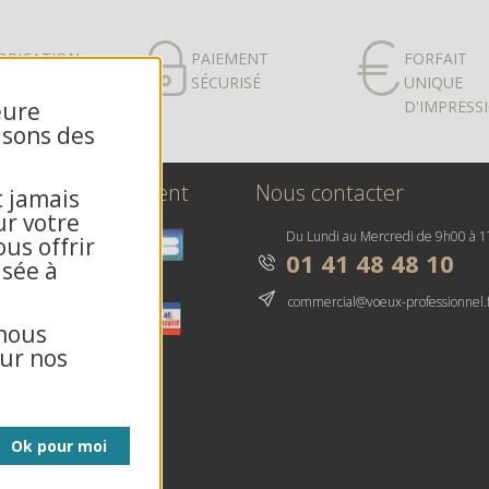
BRICATION
PAIEMENT
FORFAIT
ANÇAISE
SÉCURISÉ
UNIQUE
eure
D'IMPRESS
isons des
oyens de paiement
Nous contacter
t jamais
ur votre
Du Lundi au Mercredi de 9h00 à 
us offrir
01 41 48 48 10
isée à
commercial@voeux-professionnel.
 nous
ur nos
Ok pour moi