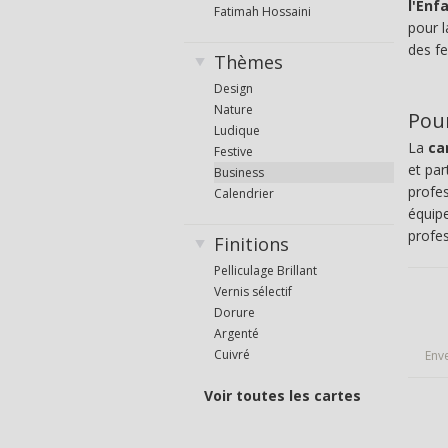
l'Enf
Fatimah Hossaini
pour l
des f
Thèmes
Design
Nature
Pour
Ludique
La
ca
Festive
et par
Business
profes
Calendrier
équip
profes
Finitions
Pelliculage Brillant
Vernis sélectif
Dorure
Argenté
Cuivré
Env
Voir toutes les cartes