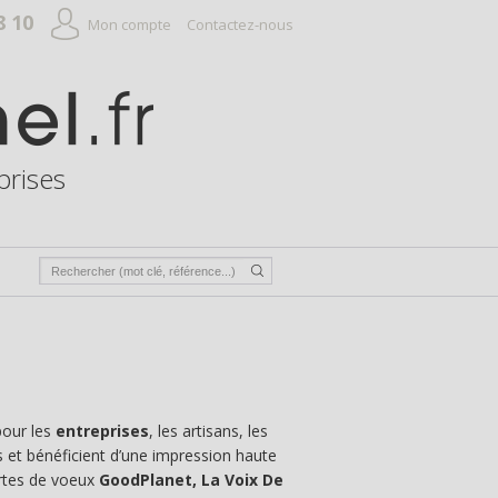
8 10
Mon compte
Contactez-nous
prises
pour les
entreprises
, les artisans, les
es et bénéficient d’une impression haute
artes de voeux
GoodPlanet, La Voix De