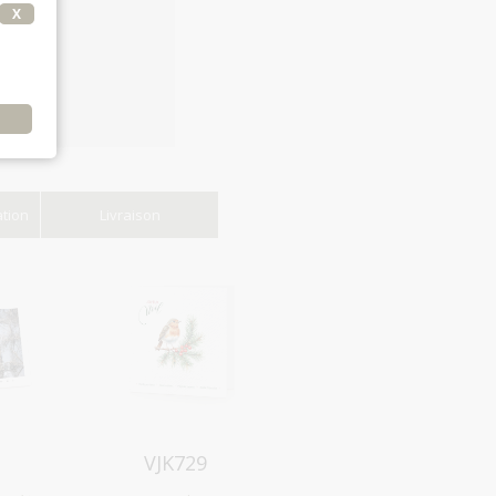
X
e
ation
Livraison
Aperçu
VJK729