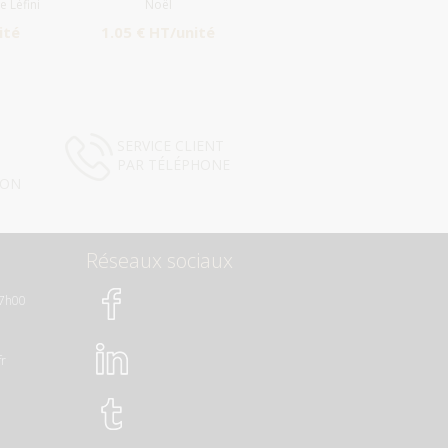
e Léfini
Noël
ité
1.05 € HT/unité
SERVICE CLIENT
PAR TÉLÉPHONE
ION
Réseaux sociaux
17h00
fr