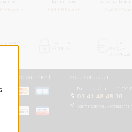
cintillante
La vie en rose
Pêcheur sur la Rivièr
 € HT/unité
1.05 € HT/unité
2.40 € HT/un
BRICATION
PAIEMENT
FORFAIT
ANÇAISE
SÉCURISÉ
UNIQUE
D'IMPRESS
oyens de paiement
Nous contacter
s
Du Lundi au Mercredi de 9h00 à 
s
01 41 48 48 10
commercial@voeux-professionnel.