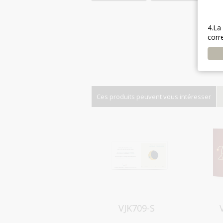
4.La
corr
Ces produits peuvent vous intéresser
Aperçu
VJK709-S