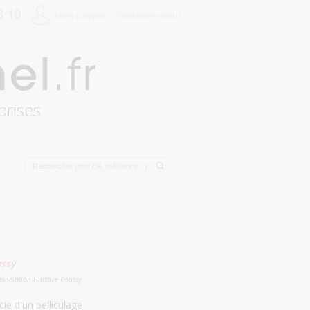
8 10
Mon compte
Contactez-nous
prises
ussy
association Gustave Roussy.
ie d'un pelliculage