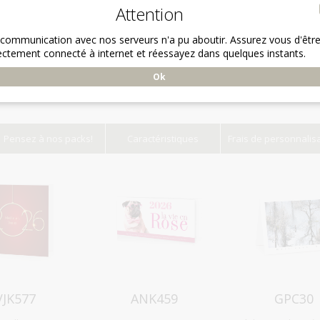
Attention
 communication avec nos serveurs n'a pu aboutir. Assurez vous d'êtr
ectement connecté à internet et réessayez dans quelques instants.
Ok
Pensez à nos packs!
Caractéristiques
Frais de personnalis
Aperçu
Aperçu
Aperçu
VJK577
ANK459
GPC30