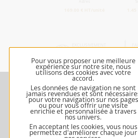
Astres
S
169.00 € HT/unité
1.45
EXCLUSIVEMENT
FA
DÉDIÉ B2B
FR
Pour vous proposer une meilleure
expérience sur notre site, nous
utilisons des cookies avec votre
accord.
Nos engagements
M
Les données de navigation ne sont
Contactez-nous
jamais revendues et sont nécessaire
Échantillon gratuit
pour votre navigation sur nos page
ou pour vous offrir une visite
Qui sommes-nous?
enrichie et personnalisée à travers
Questions fréquentes
nos univers.
Mandat administratif
En acceptant les cookies, vous nous
Exemple texte de voeux
permettez d'améliorer chaque jour
Conditions générales de vente