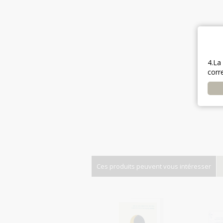
4.La
corr
Ces produits peuvent vous intéresser