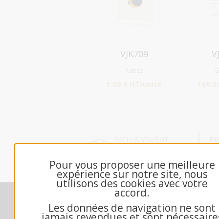
Aperçu
VJK709
V
Astres
G
1.05 € HT/unité
169.0
EXCLUSIVEMENT
FA
DÉDIÉ B2B
FR
Pour vous proposer une meilleure
expérience sur notre site, nous
utilisons des cookies avec votre
accord.
Nos engagements
M
Les données de navigation ne sont
Contactez-nous
jamais revendues et sont nécessaire