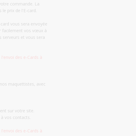
e votre commande. La
e prix de l'E-card.
E-card vous sera envoyée
r facilement vos vœux à
s serveurs et vous sera
 l'envoi des e-Cards à
 nos maquettistes, avec
nt sur votre site.
 à vos contacts.
 l'envoi des e-Cards à