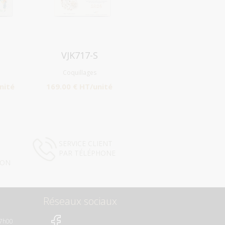
Aperçu
VJK717-S
Coquillages
nité
169.00 € HT/unité
SERVICE CLIENT
PAR TÉLÉPHONE
ION
Réseaux sociaux
17h00