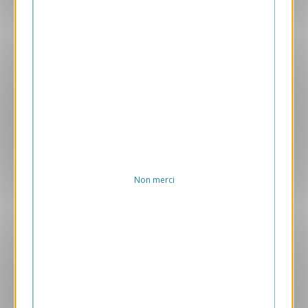
Aperçu
VJK738
Terre Connectée
1.05 € HT/unité
Non merci
Aperçu
GPC42
GPC42