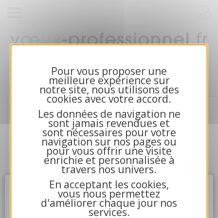
Cartes de voeux 2026 et calendriers pour
entreprises
Pour vous proposer une
meilleure expérience sur
notre site, nous utilisons des
cookies avec votre accord.
Les données de navigation ne
sont jamais revendues et
sont nécessaires pour votre
navigation sur nos pages ou
pour vous offrir une visite
enrichie et personnalisée à
travers nos univers.
En acceptant les cookies,
Attention
X
vous nous permettez
d'améliorer chaque jour nos
services.
4.La communication avec nos serveurs n'a pu aboutir.