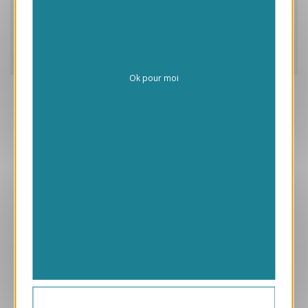
Caractéristiques
Frais de personnalisation
Livraison
Ok pour moi
Aperçu
VJK575-S
Partenariat
169.00 € HT/unité