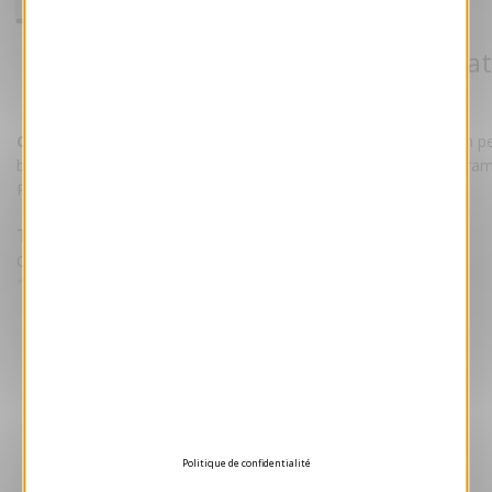
Carte de voeux 2026 - Partenariat
Référence VJK575
Carte de voeux 2026 - Partenariat.
Cette carte bénéficie d'un pe
brillant. L'ensemble est imprimé sur un magnifique papier 240 gra
Personnalisez la carte avec votre texte et/ou votre logo.
Tarifs
Quantité Minimale 50 unités puis par lot de 25
1.05 €
HT/unité
Devis gratuit
Aperçu 3D
Politique de confidentialité