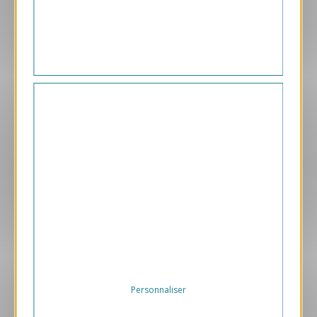
2.40 € HT/unité
Aperçu
ANK473
Départ
1.05 € HT/unité
Personnaliser