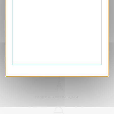
Aperçu
VJK662
Paysage Hivernal
1.05 € HT/unité
EXCLUSIVEMENT DÉDIÉ B2B
FABRICATION FRANÇAISE