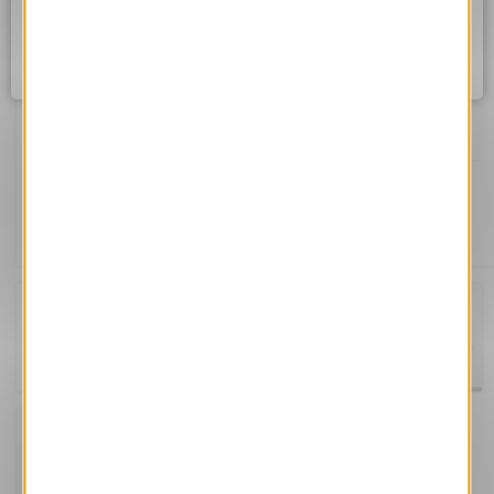
Assurez vous d'être correctement connecté à internet et
réessayez dans quelques instants.
Ok