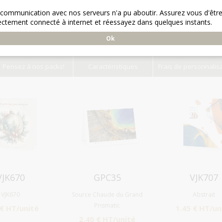
 communication avec nos serveurs n'a pu aboutir. Assurez vous d'êtr
ectement connecté à internet et réessayez dans quelques instants.
Ok
Pensez à nos packs!
Caractéristiques
Frais de personnalis
Aperçu
Aperçu
Aperçu
VJK670
GPC35
VJK707
VJK670
Source Chaude du Grand
Abstrait
Prismatic
 € HT/unité
1.45 € HT/un
2.40 € HT/unité