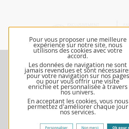
EXCLUSIVEMENT
FA
DÉDIÉ B2B
FR
Pour vous proposer une meilleure
expérience sur notre site, nous
utilisons des cookies avec votre
accord.
Nos engagements
M
Les données de navigation ne sont
Contactez-nous
jamais revendues et sont nécessaire
Échantillon gratuit
pour votre navigation sur nos page
ou pour vous offrir une visite
Qui sommes-nous?
enrichie et personnalisée à travers
Questions fréquentes
nos univers.
Mandat administratif
En acceptant les cookies, vous nous
Exemple texte de voeux
permettez d'améliorer chaque jour
Conditions générales de vente
nos services.
Mentions Légales
Gestion des cookies
Personnaliser
Non merci
Ok pour 