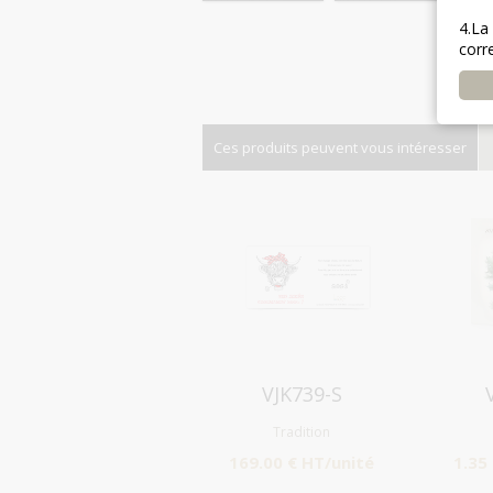
4.La
corr
Ces produits peuvent vous intéresser
Aperçu
VJK739-S
Tradition
169.00 € HT/unité
1.35