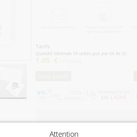
Enveloppes offertes !
Papiers issus de forêts
Ex
gérées durablement
Tarifs
Quantité Minimale 50 unités puis par lot de 25
1.05 €
HT/unité
Devis gratuit
Attention