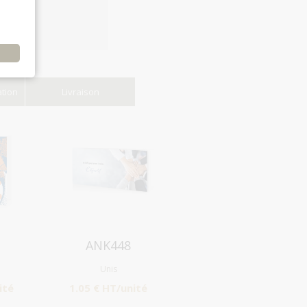
e
ation
Livraison
Aperçu
ANK448
Unis
ité
1.05 € HT/unité