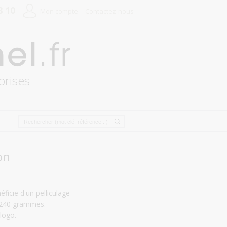
8 10
Mon compte
Contactez-nous
prises
on
ficie d'un pelliculage
r 240 grammes.
 logo.