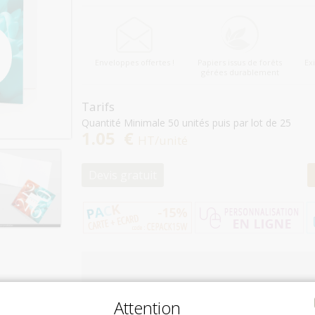
Enveloppes offertes !
Papiers issus de forêts
Ex
gérées durablement
Tarifs
Quantité Minimale 50 unités puis par lot de 25
1.05 €
HT/unité
Devis gratuit
Attention