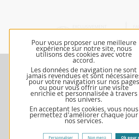
EXCLUSIVEMENT
FA
DÉDIÉ B2B
FR
Pour vous proposer une meilleure
expérience sur notre site, nous
utilisons des cookies avec votre
accord.
Nos engagements
M
Les données de navigation ne sont
Contactez-nous
jamais revendues et sont nécessaire
Échantillon gratuit
pour votre navigation sur nos page
ou pour vous offrir une visite
Qui sommes-nous?
enrichie et personnalisée à travers
Questions fréquentes
nos univers.
Mandat administratif
En acceptant les cookies, vous nous
Exemple texte de voeux
permettez d'améliorer chaque jour
Conditions générales de vente
nos services.
Mentions Légales
Gestion des cookies
Personnaliser
Non merci
Ok pour 