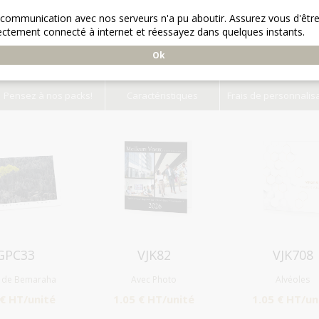
 communication avec nos serveurs n'a pu aboutir. Assurez vous d'êtr
ectement connecté à internet et réessayez dans quelques instants.
Ok
Pensez à nos packs!
Caractéristiques
Frais de personnalis
Aperçu
Aperçu
Aperçu
GPC33
VJK82
VJK708
y de Bemaraha
Avec Photo
Alvéoles
 € HT/unité
1.05 € HT/unité
1.05 € HT/un