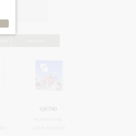
e
ation
Livraison
Aperçu
VJK740
Vie sous la neige
ité
1.05 € HT/unité