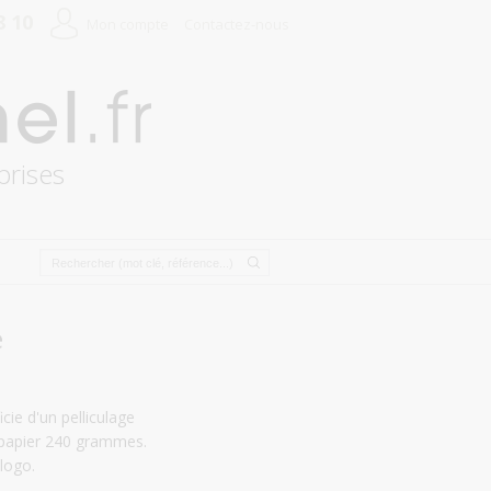
8 10
Mon compte
Contactez-nous
prises
é
cie d'un pelliculage
e papier 240 grammes.
 logo.