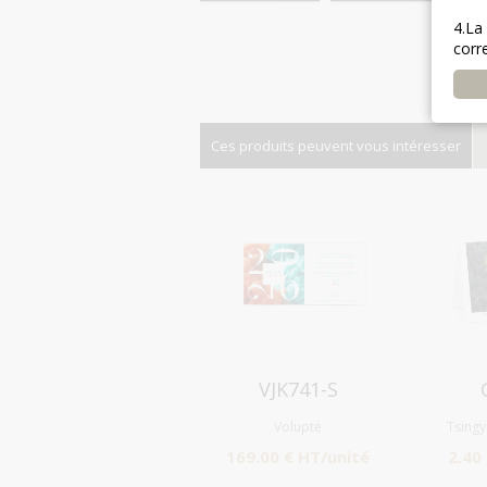
4.La
corr
Ces produits peuvent vous intéresser
Aperçu
VJK741-S
Volupté
Tsing
169.00 € HT/unité
2.40