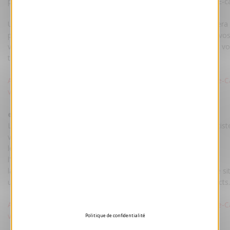
personnalisation par maquettiste est comprise dans le prix de l'E-c
Une fois la maquette validée par vos soins, votre E-card vous ser
par mail accompagnée d'un pas à pas pour envoyer facilement vo
vos destinataires. La carte restera hébergée sur nos serveurs et v
transmise pour un hébergement sur votre site.
Attention : Voeux-professionnel.fr ne procède pas à l'envoi des e-C
vos contacts.
ecard tarif :
Le tarif comprend : votre e-Card personnalisée par nos maquettist
votre texte et votre logo.
les droits d'utilisation illimitée.
l'hébergement de la e-Card sur un de nos serveurs.
la transmission du fichier e-Card pour un hébergement sur votre sit
un pas-à-pas pour envoyer facilement votre e-Card à vos contacts.
Attention : Voeux-professionnel.fr ne procède pas à l'envoi des e-C
vos contacts.
Politique de confidentialité