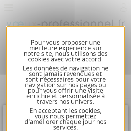
Cartes de voeux 2026 et calendriers pour
entreprises
Pour vous proposer une
meilleure expérience sur
notre site, nous utilisons des
cookies avec votre accord.
Les données de navigation ne
sont jamais revendues et
sont nécessaires pour votre
navigation sur nos pages ou
pour vous offrir une visite
enrichie et personnalisée à
travers nos univers.
En acceptant les cookies,
Attention
X
vous nous permettez
d'améliorer chaque jour nos
services.
4.La communication avec nos serveurs n'a pu aboutir.