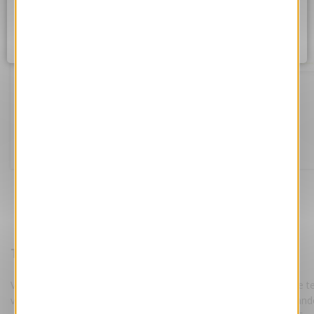
Assurez vous d'être correctement connecté à internet et
réessayez dans quelques instants.
Ok
Galets
Référence VJK657-S
169.00 €
Tarifs :
HT
Votre e-Card est personnalisée par nos maquettistes, avec votre te
votre logo suivant les instructions fournies lors de votre command