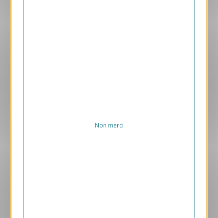
Aperçu
VJK336-A
Feu d'Artifice
290.00 € HT/unité
Non merci
Aperçu
VJK712-S
Cap Vitanime