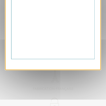
Aperçu
VJK642-S
Artifice
169.00 € HT/unité
EXCLUSIVEMENT DÉDIÉ B2B
FABRICATION FRANÇAISE