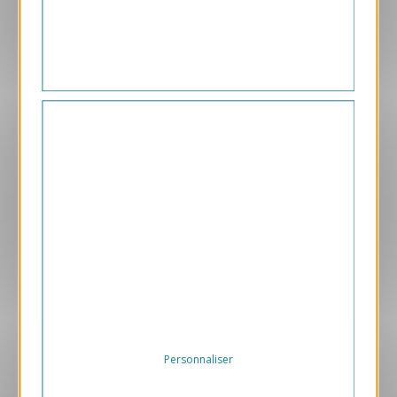
169.00 € HT/unité
Aperçu
VJK187-S
Merci
169.00 € HT/unité
Personnaliser