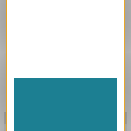
Ces produits peuvent vous intéresser
Pensez à nos packs!