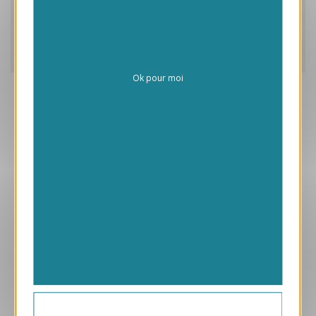
Caractéristiques
Livraison
Ok pour moi
Aperçu
VJK657
Galets
1.45 € HT/unité