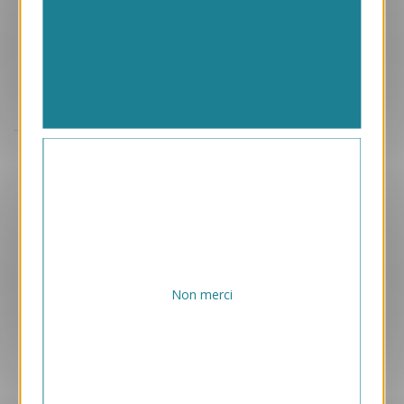
Aperçu
VJK497
Noël Doré
1.30 € HT/unité
Non merci