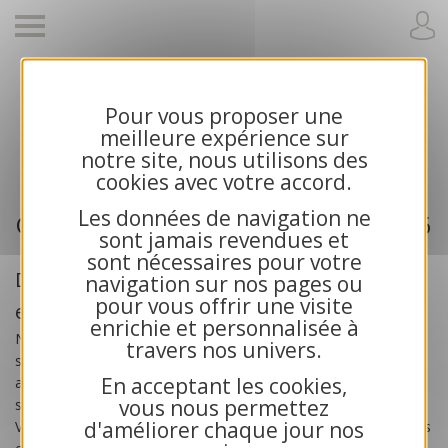
Pour vous proposer une
Cartes de voeux 2026 et calendriers pour
meilleure expérience sur
entreprises
notre site, nous utilisons des
cookies avec votre accord.
Les données de navigation ne
Cartes de voeux professionnelle 2026
sont jamais revendues et
sont nécessaires pour votre
Des cartes de voeux créées pour les
navigation sur nos pages ou
pour vous offrir une visite
entreprises
enrichie et personnalisée à
Nos
cartes de voeux professionnelles 2026
sont
travers nos univers.
spécialement créées pour les
entreprises
, les artisans, les
En acceptant les cookies,
associations et les collectivités publiques. Toutes nos cartes
vous nous permettez
sont exclusives et bénéficient d’une impression haute qualité.
d'améliorer chaque jour nos
Vous recherchez des cartes de voeux solidaires ? Choisissez nos