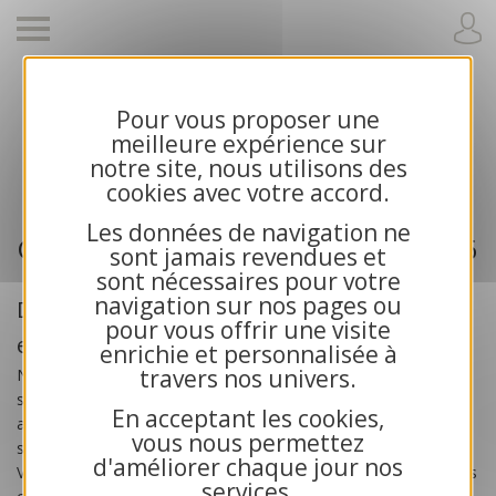
Pour vous proposer une
Cartes de voeux 2026 et calendriers pour
meilleure expérience sur
entreprises
notre site, nous utilisons des
cookies avec votre accord.
Les données de navigation ne
Cartes de voeux professionnelle 2026
sont jamais revendues et
sont nécessaires pour votre
navigation sur nos pages ou
Des cartes de voeux créées pour les
pour vous offrir une visite
entreprises
enrichie et personnalisée à
travers nos univers.
Nos
cartes de voeux professionnelles 2026
sont
spécialement créées pour les
entreprises
, les artisans, les
En acceptant les cookies,
associations et les collectivités publiques. Toutes nos cartes
vous nous permettez
sont exclusives et bénéficient d’une impression haute qualité.
d'améliorer chaque jour nos
Vous recherchez des cartes de voeux solidaires ? Choisissez nos
services.