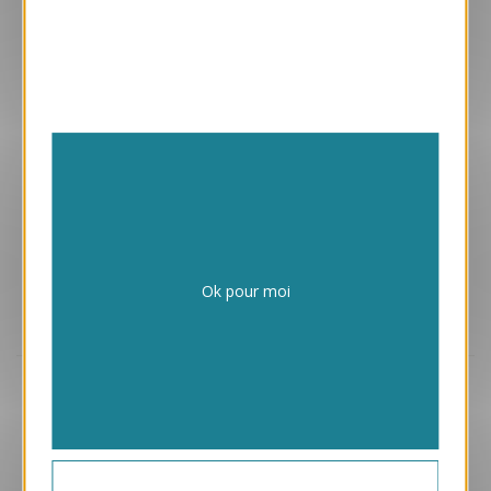
Enveloppes adhésives avec vos cartes
Papiers issus de forêts gérées durablement
Ok pour moi
Design exclusif