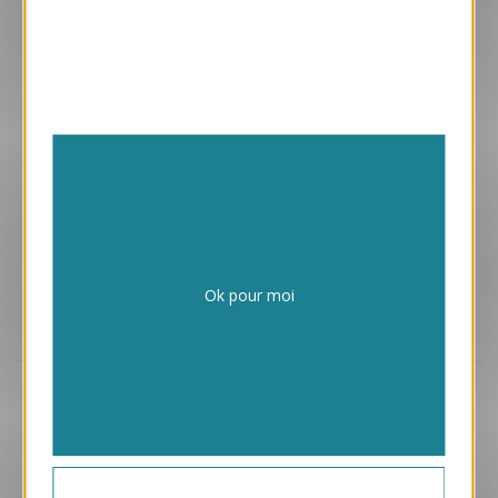
Enveloppes adhésives avec vos cartes
Papiers issus de forêts gérées durablement
Ok pour moi
Design exclusif