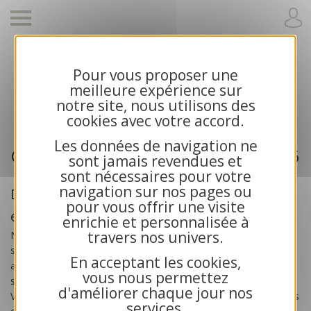
Pour vous proposer une
Cartes de voeux 2026 et calendriers pour
meilleure expérience sur
entreprises
notre site, nous utilisons des
cookies avec votre accord.
Les données de navigation ne
Cartes de voeux professionnelle 2026
sont jamais revendues et
sont nécessaires pour votre
navigation sur nos pages ou
Des cartes de voeux créées pour les
pour vous offrir une visite
entreprises
enrichie et personnalisée à
travers nos univers.
Nos
cartes de voeux professionnelles 2026
sont
spécialement créées pour les
entreprises
, les artisans, les
En acceptant les cookies,
associations et les collectivités publiques. Toutes nos cartes
vous nous permettez
sont exclusives et bénéficient d’une impression haute qualité.
d'améliorer chaque jour nos
Vous recherchez des cartes de voeux solidaires ? Choisissez nos
services.