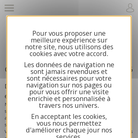
Pour vous proposer une
Cartes de voeux 2026 et calendriers pour
meilleure expérience sur
entreprises
notre site, nous utilisons des
cookies avec votre accord.
Les données de navigation ne
Cartes de voeux professionnelle 2026
sont jamais revendues et
sont nécessaires pour votre
navigation sur nos pages ou
Des cartes de voeux créées pour les
pour vous offrir une visite
entreprises
enrichie et personnalisée à
travers nos univers.
Nos
cartes de voeux professionnelles 2026
sont
spécialement créées pour les
entreprises
, les artisans, les
En acceptant les cookies,
associations et les collectivités publiques. Toutes nos cartes
vous nous permettez
sont exclusives et bénéficient d’une impression haute qualité.
d'améliorer chaque jour nos
Vous recherchez des cartes de voeux solidaires ? Choisissez nos
services.