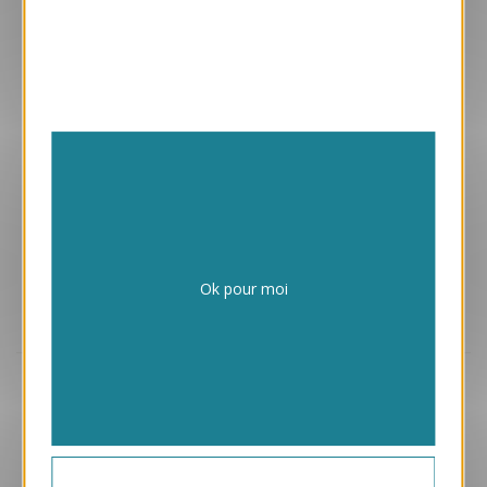
Enveloppes adhésives avec vos cartes
Papiers issus de forêts gérées durablement
Ok pour moi
Design exclusif