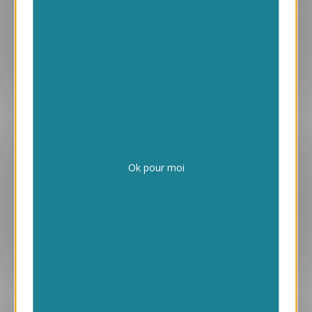
Aperçu
GPC33
Tsingy de Bemaraha
2.40 € HT/unité
Ok pour moi
Aperçu
GPC35