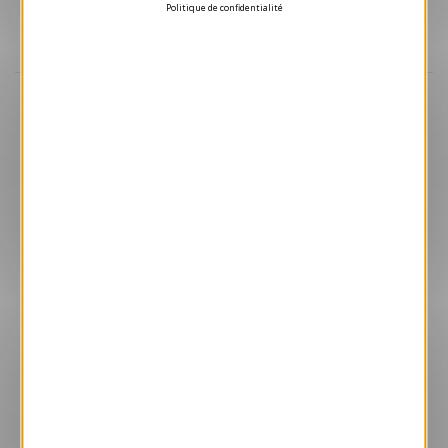
Politique de confidentialité
Aperçu
GPC30
Pêcheur sur la Rivière Léfini
2.40 € HT/unité