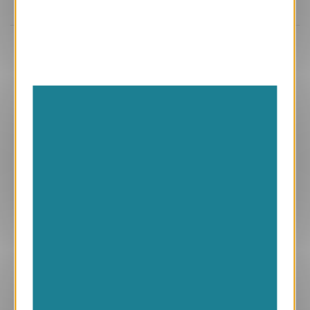
Aperçu
GPC31
Algues, Lac Turkana
2.40 € HT/unité