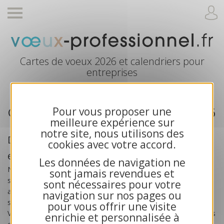
Cartes de voeux 2026 et calendriers pour
entreprises
Cartes de voeux professionnelle 2026
Pour vous proposer une
meilleure expérience sur
notre site, nous utilisons des
Des cartes de voeux créées pour les
cookies avec votre accord.
entreprises
Les données de navigation ne
Nos
cartes de voeux professionnelles 2026
sont
sont jamais revendues et
spécialement créées pour les
entreprises
, les artisans, les
sont nécessaires pour votre
associations et les collectivités publiques. Toutes nos cartes
navigation sur nos pages ou
sont exclusives et bénéficient d’une impression haute qualité.
pour vous offrir une visite
Vous recherchez des cartes de voeux solidaires ? Choisissez nos
enrichie et personnalisée à