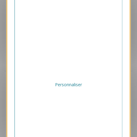
Aperçu
GPC42
Personnaliser
École, Kenya
2.40 € HT/unité