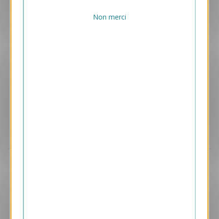
Non merci
Aperçu
GPC38
Paysage Agricole
2.40 € HT/unité