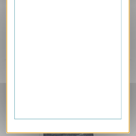
Aperçu
GPC43
Lac Holmsarlon, Islande
2.40 € HT/unité