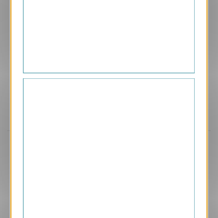
Aperçu
GPC39
Ébène Rose
2.40 € HT/unité