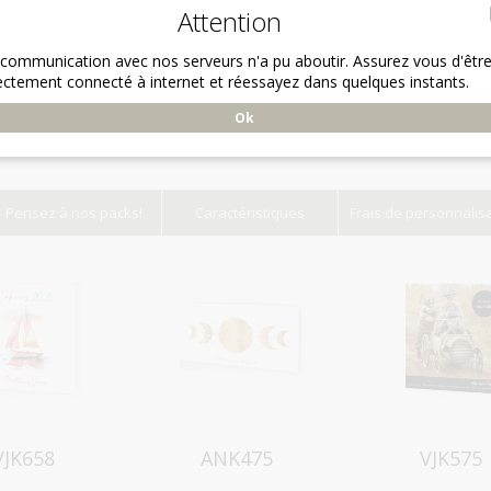
Attention
 communication avec nos serveurs n'a pu aboutir. Assurez vous d'êtr
ectement connecté à internet et réessayez dans quelques instants.
Ok
Pensez à nos packs!
Caractéristiques
Frais de personnalis
Aperçu
Aperçu
Aperçu
VJK658
ANK475
VJK575