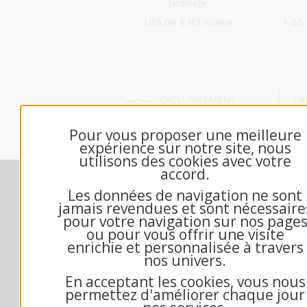
Jardinage
169.00 € HT/unité
1.05
EXCLUSIVEMENT
FA
DÉDIÉ B2B
FR
Pour vous proposer une meilleure
expérience sur notre site, nous
utilisons des cookies avec votre
accord.
Nos engagements
M
Les données de navigation ne sont
Contactez-nous
jamais revendues et sont nécessaire
Échantillon gratuit
pour votre navigation sur nos page
ou pour vous offrir une visite
Qui sommes-nous?
enrichie et personnalisée à travers
Questions fréquentes
nos univers.
Mandat administratif
En acceptant les cookies, vous nous
Exemple texte de voeux
permettez d'améliorer chaque jour
Conditions générales de vente