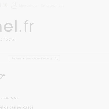
8 10
Mon compte
Contactez-nous
prises
ge
 Voix De l'Enfant.
ficie d'un pelliculage