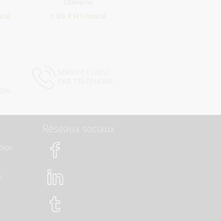
Champion
ité
1.05 € HT/unité
SERVICE CLIENT
PAR TÉLÉPHONE
ION
Réseaux sociaux
17h00
fr