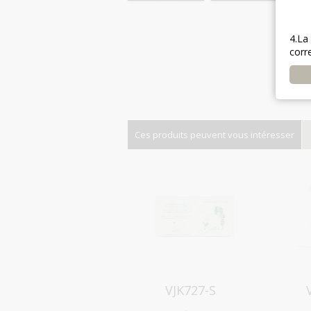
4.La
corr
Ces produits peuvent vous intéresser
Aperçu
VJK727-S