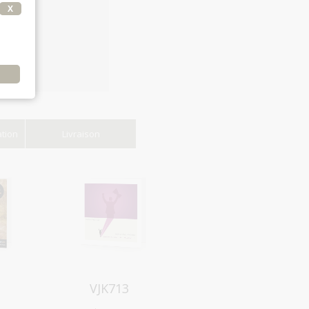
X
e
ation
Livraison
Aperçu
VJK713