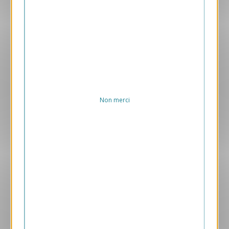
VJK711-S
Boule de noël
169.00 € HT/unité
Non merci
Aperçu
VJK725-S
Girafe
169.00 € HT/unité