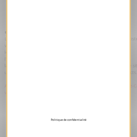
Voir l'e-Card animée en taille réelle !
ecard tarif :
Le tarif comprend : votre e-Card personnalisée par nos maquettist
votre texte et votre logo.
les droits d'utilisation illimitée.
l'hébergement de la e-Card sur un de nos serveurs.
la transmission du fichier e-Card pour un hébergement sur votre sit
un pas-à-pas pour envoyer facilement votre e-Card à vos contacts.
Attention : Voeux-professionnel.fr ne procède pas à l'envoi des e-C
vos contacts.
Politique de confidentialité