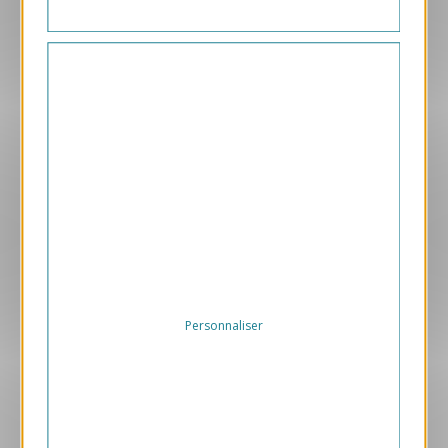
Aperçu
VJK605-S
Boss
169.00 € HT/unité
Personnaliser
Aperçu
VJK637-S
Chemin
169.00 € HT/unité