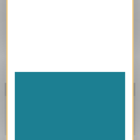
Ces produits peuvent vous intéresser
Pensez à nos packs!
Caractéristiques
Livraison