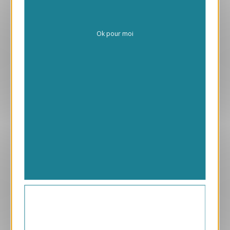
Ok pour moi
Aperçu
ANK26-A
Les Oiseaux
290.00 € HT/unité
Aperçu