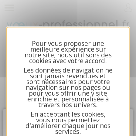
Cartes de voeux 2026 et calendriers pour
entreprises
Pour vous proposer une
meilleure expérience sur
notre site, nous utilisons des
cookies avec votre accord.
Les données de navigation ne
sont jamais revendues et
sont nécessaires pour votre
navigation sur nos pages ou
pour vous offrir une visite
enrichie et personnalisée à
travers nos univers.
En acceptant les cookies,
Attention
X
vous nous permettez
d'améliorer chaque jour nos
services.
4.La communication avec nos serveurs n'a pu aboutir.