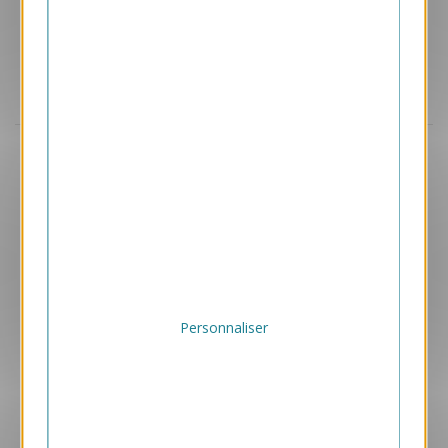
Aperçu
VJK725
Girafe
1.05 € HT/unité
Personnaliser