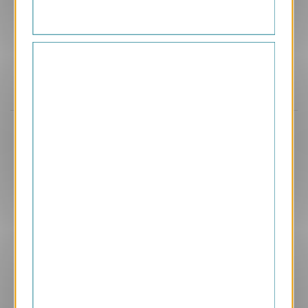
Aperçu
VJK718
Créative
1.05 € HT/unité