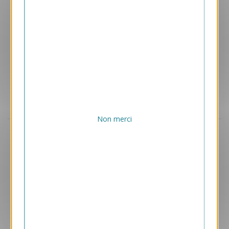
Non merci
Aperçu
VJK712
Cap Vitanime
1.05 € HT/unité