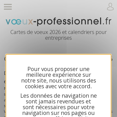
Cartes de voeux 2026 et calendriers pour
entreprises
Cartes de voeux professionnelle 2026
Pour vous proposer une
Des cartes de voeux créées pour les
meilleure expérience sur
notre site, nous utilisons des
entreprises
cookies avec votre accord.
Nos
cartes de voeux professionnelles 2026
sont
spécialement créées pour les
entreprises
, les artisans, les
Les données de navigation ne
associations et les collectivités publiques. Toutes nos cartes
sont jamais revendues et
sont exclusives et bénéficient d’une impression haute qualité.
sont nécessaires pour votre
Vous recherchez des cartes de voeux solidaires ? Choisissez nos
navigation sur nos pages ou