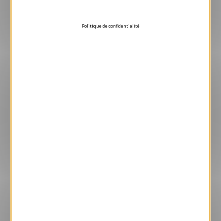
Aperçu
Politique de confidentialité
VJK605
Boss
1.05 € HT/unité