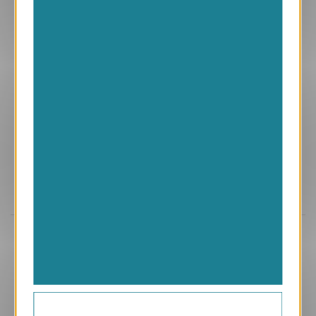
Aperçu
VJK658
Cap
1.05 € HT/unité