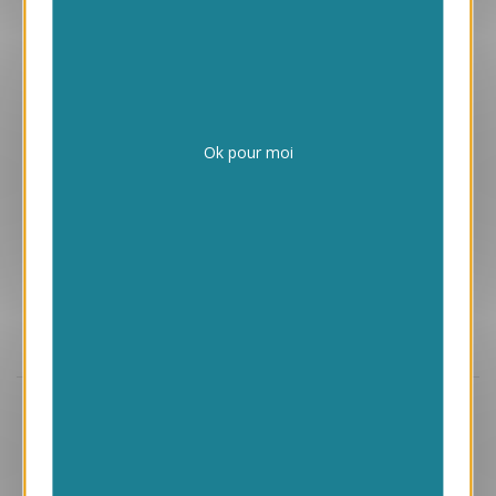
1.05 € HT/unité
Ok pour moi
Aperçu
VJK657
Galets
1.45 € HT/unité