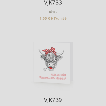
VJK733
Rêves
1.05 € HT/unité
Aperçu
VJK739