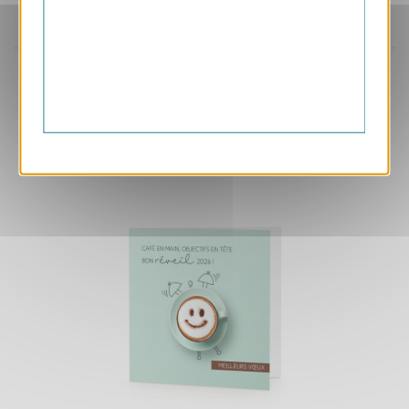
Aperçu
VJK730
Pégase
1.05 € HT/unité