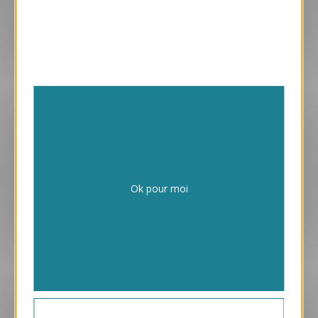
Enveloppes adhésives avec vos cartes
Papiers issus de forêts gérées durablement
Ok pour moi
Design exclusif