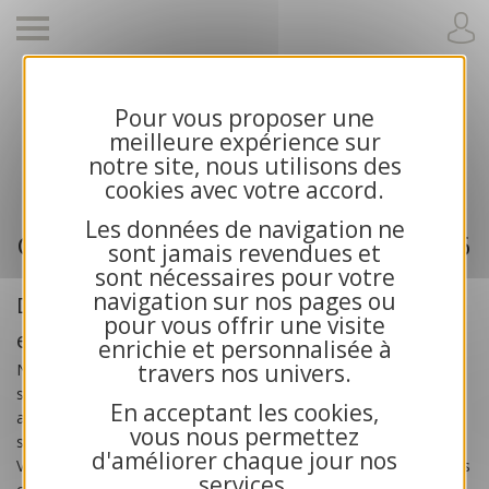
Pour vous proposer une
Cartes de voeux 2026 et calendriers pour
meilleure expérience sur
entreprises
notre site, nous utilisons des
cookies avec votre accord.
Les données de navigation ne
Cartes de voeux professionnelle 2026
sont jamais revendues et
sont nécessaires pour votre
navigation sur nos pages ou
Des cartes de voeux créées pour les
pour vous offrir une visite
entreprises
enrichie et personnalisée à
travers nos univers.
Nos
cartes de voeux professionnelles 2026
sont
spécialement créées pour les
entreprises
, les artisans, les
En acceptant les cookies,
associations et les collectivités publiques. Toutes nos cartes
vous nous permettez
sont exclusives et bénéficient d’une impression haute qualité.
d'améliorer chaque jour nos
Vous recherchez des cartes de voeux solidaires ? Choisissez nos
services.