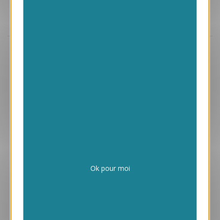
Aperçu
VJK652-S
Trèfle
169.00 € HT/unité
Ok pour moi