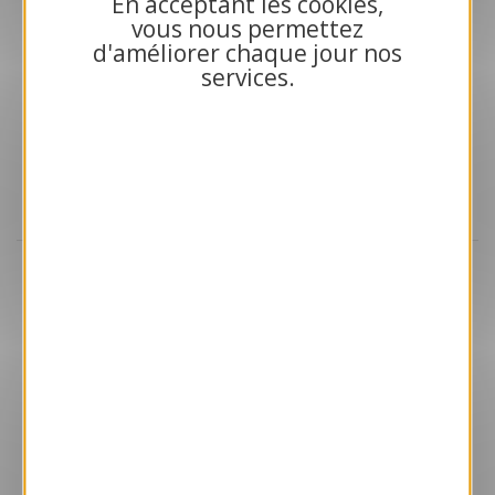
En acceptant les cookies,
vous nous permettez
d'améliorer chaque jour nos
services.
Aperçu
VJK187-S
Merci
169.00 € HT/unité