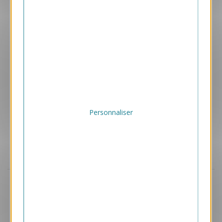
169.00 € HT/unité
Personnaliser
Aperçu
VJK736-S
Solidarité nature
169.00 € HT/unité