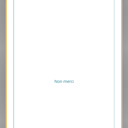
Aperçu
VJK714-S
Coeur
169.00 € HT/unité
Non merci
Aperçu
VJK723-S