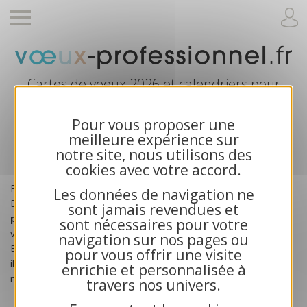
Cartes de voeux 2026 et calendriers pour
entreprises
Pour vous proposer une
meilleure expérience sur
Cartes de Voeux Virtuelle 2026
notre site, nous utilisons des
cookies avec votre accord.
Pour vos
voeux d'entreprise
2026, optez pour l'e-Card !
Les données de navigation ne
Découvrez nos modèles de
cartes virtuelles
sont jamais revendues et
professionnelles 2026
, à personnaliser avec vos textes et
sont nécessaires pour votre
votre logo.
navigation sur nos pages ou
Ecologique et économique, vous pourrez l’envoyer en quantité
pour vous offrir une visite
illimitée à vos clients et partenaires via votre propre compte e-
enrichie et personnalisée à
mail.
travers nos univers.