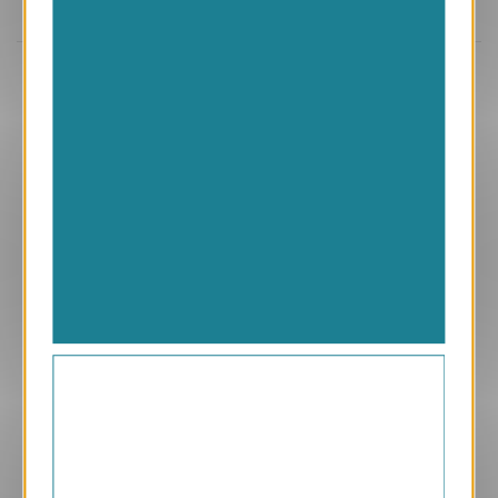
Aperçu
VJK653-S
Ginko
169.00 € HT/unité