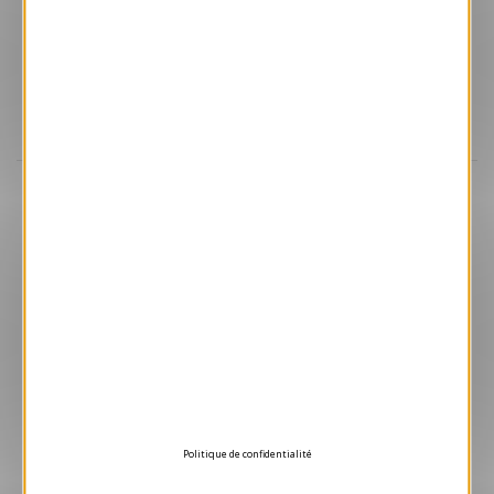
Aperçu
VJK637-S
Chemin
169.00 € HT/unité
Politique de confidentialité