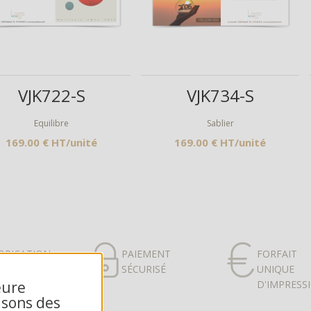
Aperçu
Aperçu
VJK722-S
VJK734-S
Equilibre
Sablier
169.00 € HT/unité
169.00 € HT/unité
BRICATION
PAIEMENT
FORFAIT
ANÇAISE
SÉCURISÉ
UNIQUE
eure
D'IMPRESS
isons des