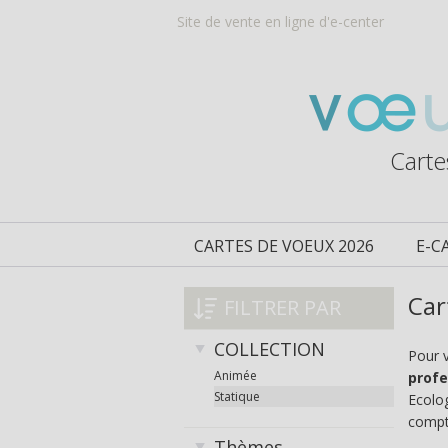
Site de vente en ligne d'e-center
Carte
CARTES DE VOEUX 2026
E-C
Car
FILTRER PAR
COLLECTION
Pour 
Animée
profe
Statique
Ecolog
compt
Thèmes